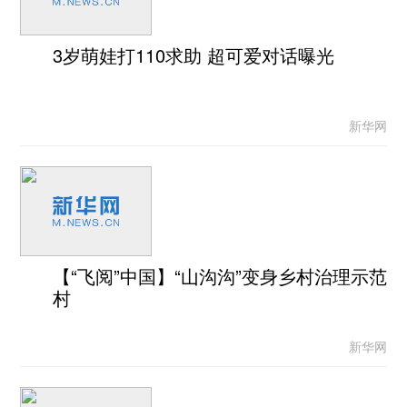
3岁萌娃打110求助 超可爱对话曝光
新华网
【“飞阅”中国】“山沟沟”变身乡村治理示范
村
新华网