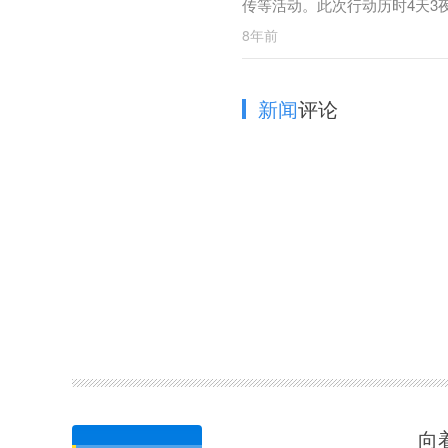
传等活动。此次行动历时4天3
犯罪行为。
8年前
新闻
评论
向