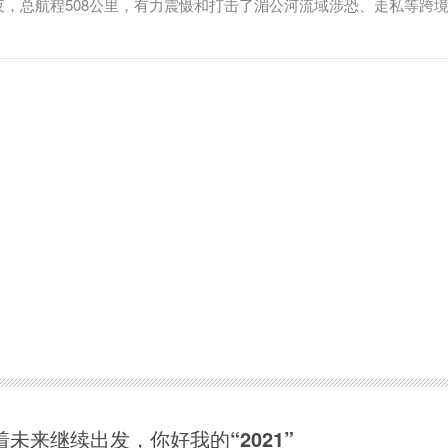
夜，总航程508公里，有力震慑和打击了湄公河流域涉恐、走私等跨
着未来继续出发，你好我的“2021”