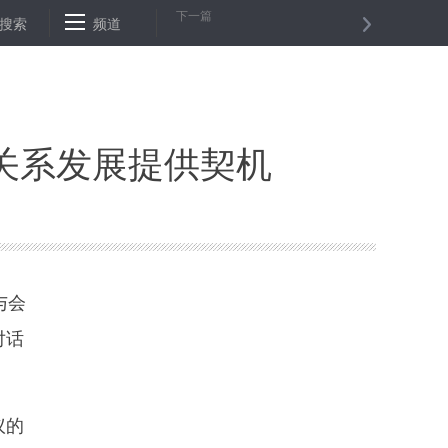
下一篇
加强直管公房管理的意见》
搜索
频道
秦始皇祖母陵发现现已灭绝的长臂猿新种
关系发展提供契机
与会
对话
议的