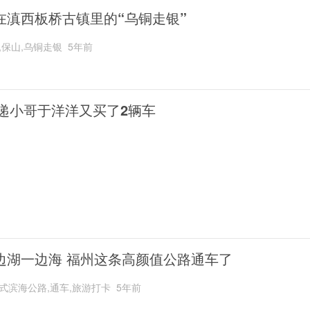
在滇西板桥古镇里的“乌铜走银”
,保山,乌铜走银
5年前
递小哥于洋洋又买了2辆车
边湖一边海 福州这条高颜值公路通车了
式滨海公路,通车,旅游打卡
5年前