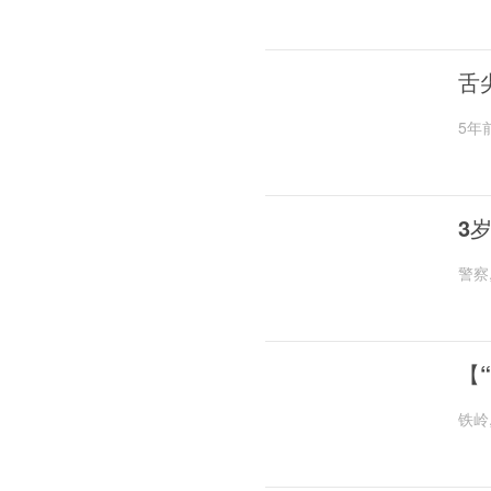
舌
5年
3
警察
【
铁岭