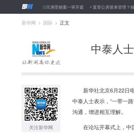
书记、副主任魏民洲受贿案一审开庭
直管公房谁来管理？核心区平房
盘土地手续竟系伪造！
新华网
>
国际
>
正文
中泰人士
新华社北京6月22日电
中泰人士表示，“一带一
沟通，增进相互理解。
在论坛开幕式上，中国社
关注新华网