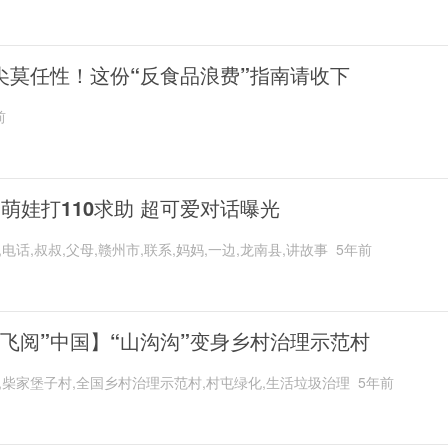
尖莫任性！这份“反食品浪费”指南请收下
前
岁萌娃打110求助 超可爱对话曝光
,电话,叔叔,父母,赣州市,联系,妈妈,一边,龙南县,讲故事
5年前
“飞阅”中国】“山沟沟”变身乡村治理示范村
,柴家堡子村,全国乡村治理示范村,村屯绿化,生活垃圾治理
5年前