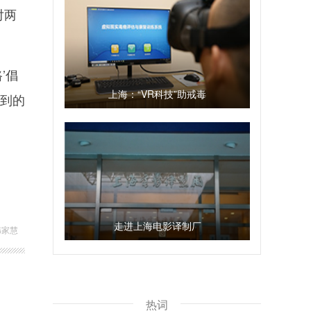
对两
’倡
上海：“VR科技”助戒毒
遇到的
走进上海电影译制厂
韩家慧
热词