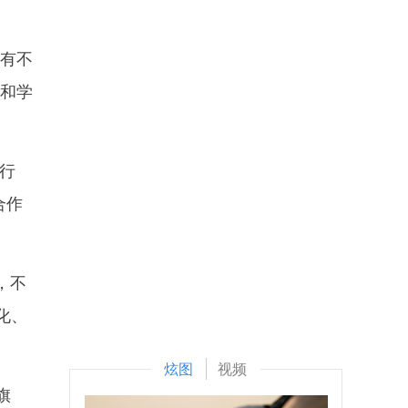
有不
流和学
行
合作
，不
化、
炫图
视频
旗