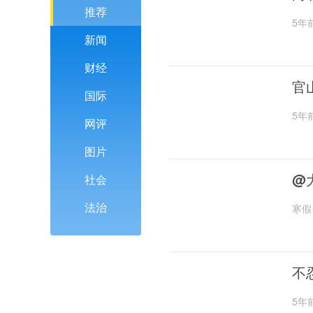
推荐
5年
新闻
财经
官
国际
5年
网评
图片
@
社会
法治
寒假
不
5年