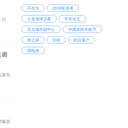
不作为
2018年高考
人造地球卫星
学术论文
、日、
北京城市副中心
中国农民丰收节
张之洞
关税
积分落户
锂电池
走廊
佐渡岛
禁毒宣