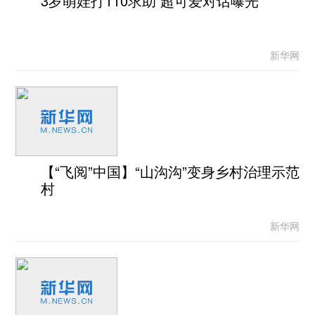
3岁萌娃打110求助 超可爱对话曝光
新华网
【“飞阅”中国】“山沟沟”变身乡村治理示范
村
新华网