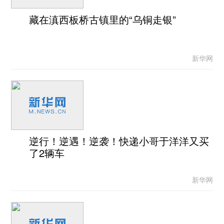
藏在滇西板桥古镇里的“乌铜走银”
新华网
逆行！逆遇！逆袭！快递小哥于洋洋又买
了2辆车
新华网