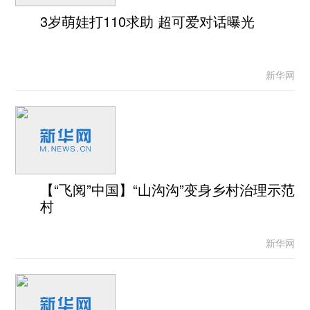
3岁萌娃打110求助 超可爱对话曝光
新华网
【“飞阅”中国】“山沟沟”变身乡村治理示范
村
新华网