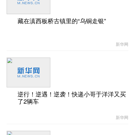
藏在滇西板桥古镇里的“乌铜走银”
新华网
逆行！逆遇！逆袭！快递小哥于洋洋又买
了2辆车
新华网