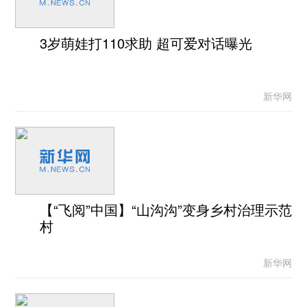
3岁萌娃打110求助 超可爱对话曝光
新华网
【“飞阅”中国】“山沟沟”变身乡村治理示范
村
新华网