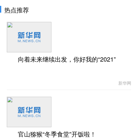
热点推荐
向着未来继续出发，你好我的“2021”
新华网
官山猕猴“冬季食堂”开饭啦！