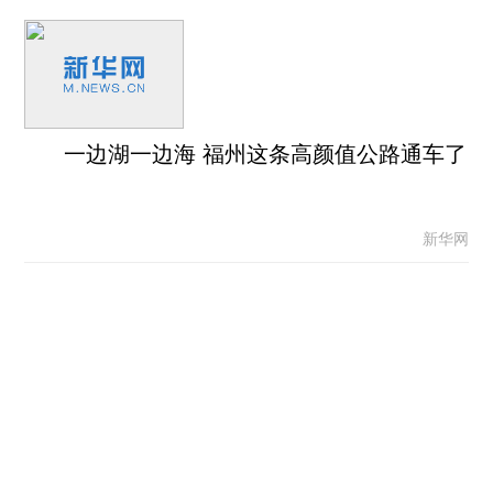
一边湖一边海 福州这条高颜值公路通车了
新华网