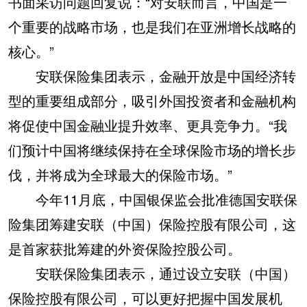
书面采访问题回复说：“对安联而言，中国是一
个重要的战略市场，也是我们在亚洲增长战略的
核心。”
安联保险集团表示，金融开放是中国经济转
型的重要组成部分，吸引外国投资者和金融机构
将促使中国金融业提升效率、更具竞争力。“我
们预计中国将继续保持在全球保险市场的增长步
伐，并将成为全球最大的保险市场。”
今年11月底，中国银保监会批准德国安联保
险集团筹建安联（中国）保险控股有限公司，这
是首家获批筹建的外资保险控股公司。
安联保险集团表示，通过设立安联（中国）
保险控股有限公司，可以更好把握中国发展机