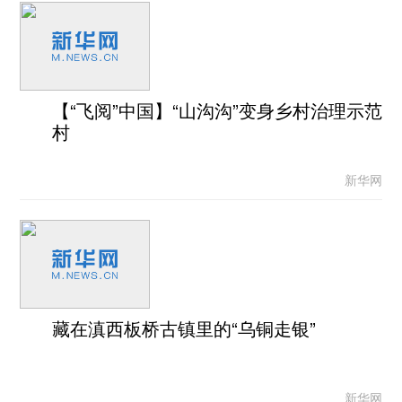
【“飞阅”中国】“山沟沟”变身乡村治理示范
村
新华网
藏在滇西板桥古镇里的“乌铜走银”
新华网