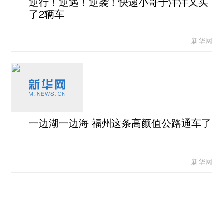
逆行！逆遇！逆袭！快递小哥于洋洋又买
了2辆车
新华网
一边湖一边海 福州这条高颜值公路通车了
新华网