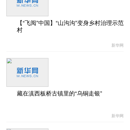
【“飞阅”中国】“山沟沟”变身乡村治理示范
村
新华网
藏在滇西板桥古镇里的“乌铜走银”
新华网