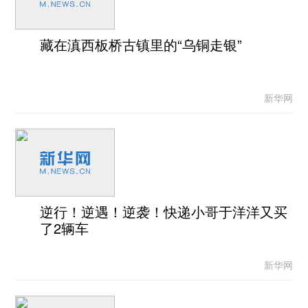
藏在滇西板桥古镇里的“乌铜走银”
新华网
逆行！逆遇！逆袭！快递小哥于洋洋又买
了2辆车
新华网