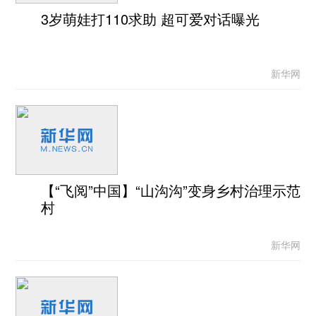
3岁萌娃打110求助 超可爱对话曝光
新华网
【“飞阅”中国】“山沟沟”变身乡村治理示范
村
新华网