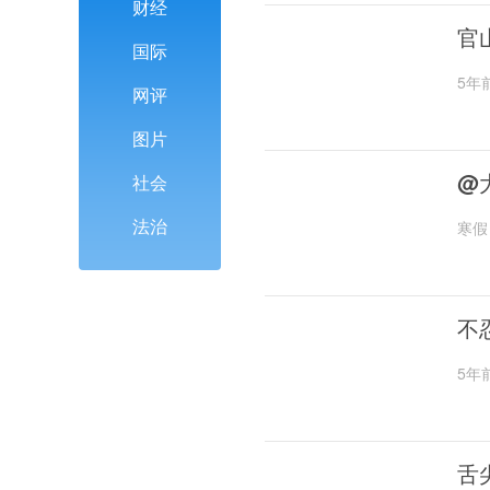
财经
官
国际
5年
网评
图片
@
社会
法治
寒假
不
5年
舌