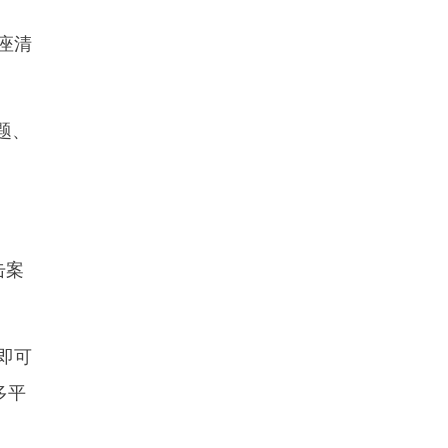
座清
题、
击案
即可
多平