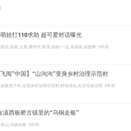
前
岁萌娃打110求助 超可爱对话曝光
,电话,叔叔,父母,赣州市,联系,妈妈,一边,龙南县,讲故事
5年前
“飞阅”中国】“山沟沟”变身乡村治理示范村
,柴家堡子村,全国乡村治理示范村,村屯绿化,生活垃圾治理
5年前
在滇西板桥古镇里的“乌铜走银”
,保山,乌铜走银
5年前