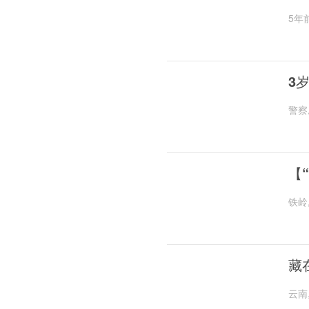
5年
3
警察
【
铁岭
藏
云南