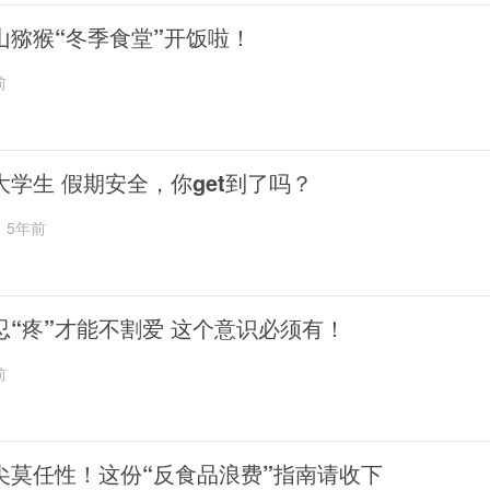
山猕猴“冬季食堂”开饭啦！
前
大学生 假期安全，你get到了吗？
5年前
忍“疼”才能不割爱 这个意识必须有！
前
尖莫任性！这份“反食品浪费”指南请收下