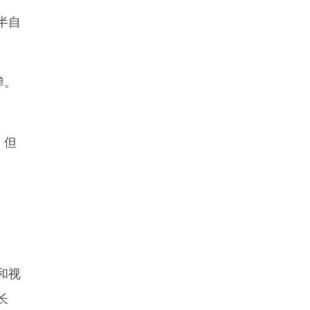
半自
弹。
，但
和视
长