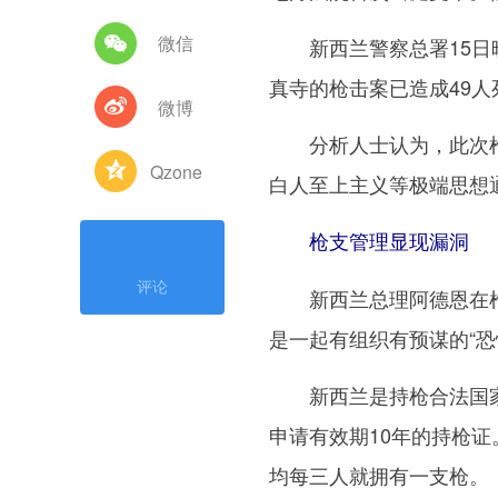
微信
新西兰警察总署15日晚
真寺的枪击案已造成49人
微博
分析人士认为，此次枪
Qzone
白人至上主义等极端思想
枪支管理显现漏洞
评论
新西兰总理阿德恩在枪击
是一起有组织有预谋的“恐
新西兰是持枪合法国家，
申请有效期10年的持枪证
均每三人就拥有一支枪。