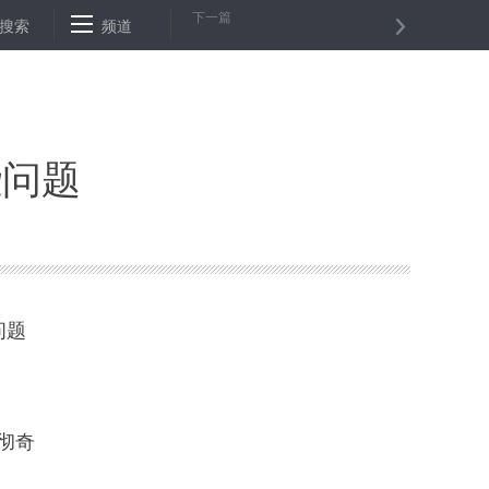
下一篇
沈阳海关今年已在进境邮递渠道查获11起象牙案件
搜索
频道
媒体融合：用得好
些问题
问题
彻奇