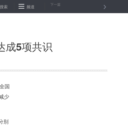
下一篇
博亚洲投资峰会：大湾区将带来新机遇
搜索
频道
安永称“脱欧”导致金融服务业
达成5项共识
全国
减少
分别