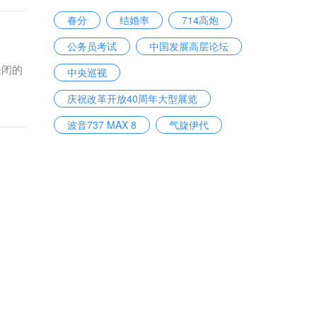
春分
结婚率
714高炮
公务员考试
中国发展高层论坛
关闭的
中央巡视
庆祝改革开放40周年大型展览
波音737 MAX 8
气旋伊代
执业药师