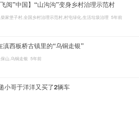
“飞阅”中国】“山沟沟”变身乡村治理示范村
,柴家堡子村,全国乡村治理示范村,村屯绿化,生活垃圾治理
5年前
在滇西板桥古镇里的“乌铜走银”
,保山,乌铜走银
5年前
递小哥于洋洋又买了2辆车