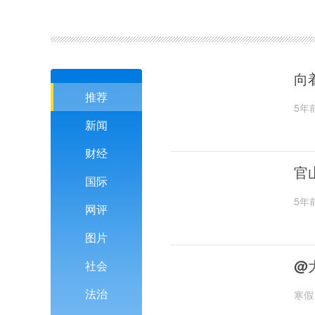
向
推荐
5年
新闻
财经
官
国际
5年
网评
图片
@
社会
法治
寒假