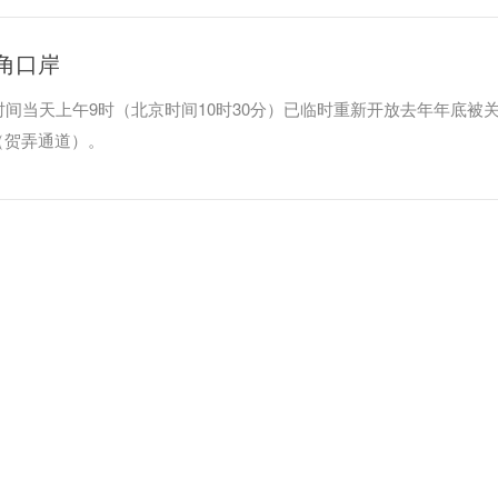
角口岸
时间当天上午9时（北京时间10时30分）已临时重新开放去年年底被
（贺弄通道）。