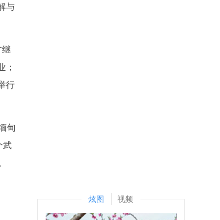
解与
方继
业；
举行
缅甸
个武
。
炫图
视频