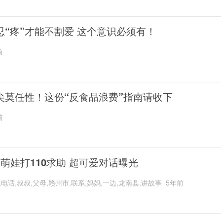
忍“疼”才能不割爱 这个意识必须有！
前
尖莫任性！这份“反食品浪费”指南请收下
前
岁萌娃打110求助 超可爱对话曝光
,电话,叔叔,父母,赣州市,联系,妈妈,一边,龙南县,讲故事
5年前