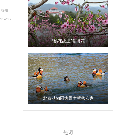
徐海知
“桃花故里”赏桃花
北京动物园为野生鸳鸯安家
热词