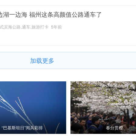
边湖一边海 福州这条高颜值公路通车了
式滨海公路,通车,旅游打卡
5年前
加载更多
“巴基斯坦日”阅兵彩排
春分赏樱