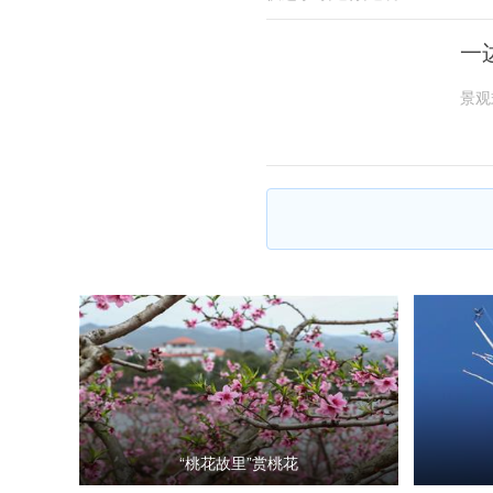
一
景观
“桃花故里”赏桃花