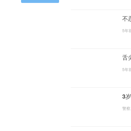
不
5年
舌
5年
3
警察