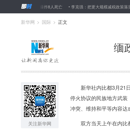
北部一化工厂爆炸8人死亡
李克强：把更大规模减税政策落实到位 进
新华网
>
国际
>
正文
缅
新华社内比都3月21日
停火协议的民族地方武装
冲突、维持和平等内容达
双方当天上午在内比都
关注新华网