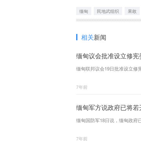
缅甸
民地武组织
果敢
相关
新闻
缅甸议会批准设立修宪
缅甸联邦议会19日批准设立修
7年前
缅甸军方说政府已将若
缅甸国防军18日说，缅甸政府
7年前