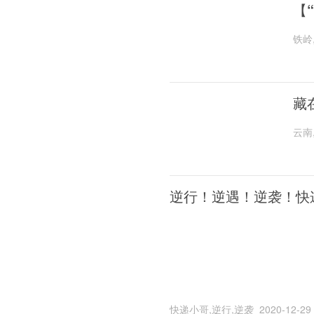
【
铁岭
藏
云南
逆行！逆遇！逆袭！快
快递小哥,逆行,逆袭
2020-12-29