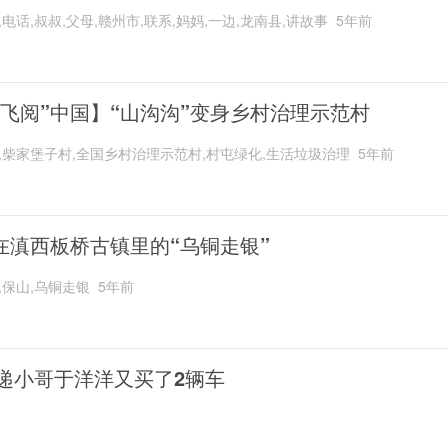
,电话,叔叔,父母,赣州市,联系,妈妈,一边,龙南县,讲故事
5年前
“飞阅”中国】“山沟沟”变身乡村治理示范村
,柴家堡子村,全国乡村治理示范村,村屯绿化,生活垃圾治理
5年前
在滇西板桥古镇里的“乌铜走银”
,保山,乌铜走银
5年前
递小哥于洋洋又买了2辆车