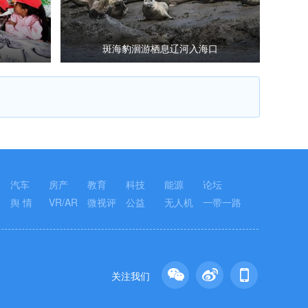
斑海豹洄游栖息辽河入海口
汽车
房产
教育
科技
能源
论坛
舆 情
VR/AR
微视评
公益
无人机
一带一路
关注我们