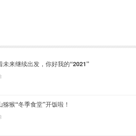
着未来继续出发，你好我的“2021”
前
山猕猴“冬季食堂”开饭啦！
前