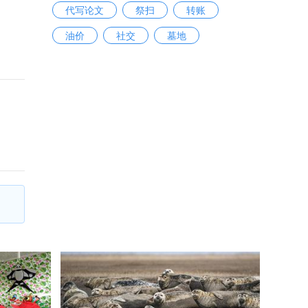
代写论文
祭扫
转账
油价
社交
墓地