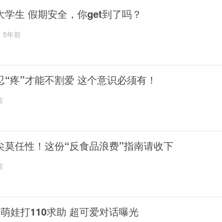
大学生 假期安全，你get到了吗？
5年前
忍“疼”才能不割爱 这个意识必须有！
前
尖莫任性！这份“反食品浪费”指南请收下
前
岁萌娃打110求助 超可爱对话曝光