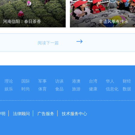
河南信阳：春日茶香
非遗风筝有传承
理论
国际
军事
访谈
港澳
台湾
华人
财经
娱乐
时尚
体育
食品
旅游
健康
信息化
数据
声明
法律顾问
广告服务
技术服务中心