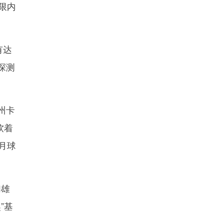
限内
有达
探测
州卡
软着
月球
们雄
”基