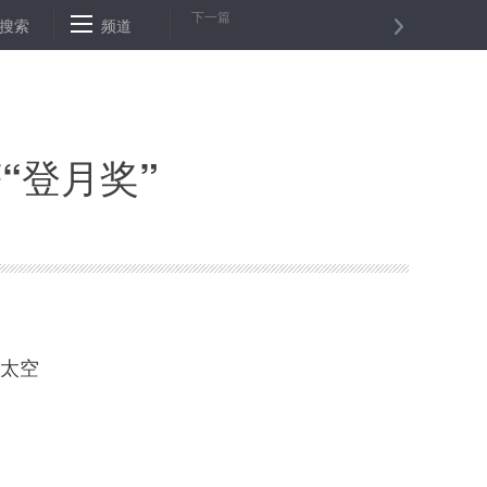
下一篇
受市政公用服务
搜索
频道
韩正：坚持从实际出发解决突出问题 以市场主体评价
“登月奖”
性太空