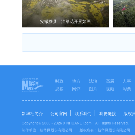
安徽黟县：油菜花开景如画
时政
地方
法治
高层
人事
思客
网评
图片
视频
彩票
新华社简介
公司官网
联系我们
我要链接
版权
Copyright © 2000 -
2026 XINHUANET.com All Rights Reserved.
制作单位：新华网股份有限公司 版权所有：新华网股份有限公司