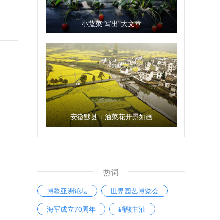
小蔬菜“写出”大文章
安徽黟县：油菜花开景如画
热词
博鳌亚洲论坛
世界园艺博览会
海军成立70周年
硝酸甘油