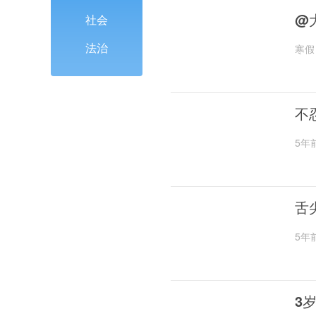
@
社会
法治
寒假
不
5年
舌
5年
3