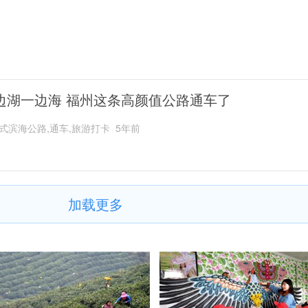
边湖一边海 福州这条高颜值公路通车了
式滨海公路,通车,旅游打卡
5年前
加载更多