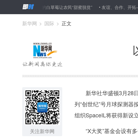
黑土地上的白草莓让农民“甜蜜脱贫”
友谊、合作、开拓——中欧
新华网
>
国际
>
正文
新华社华盛顿3月28日电
列“创世纪”号月球探测器
组织SpaceIL将获得新设
“X大奖”基金会设有多
关注新华网