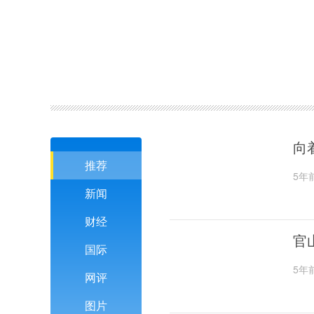
向
推荐
5年
新闻
财经
官
国际
5年
网评
图片