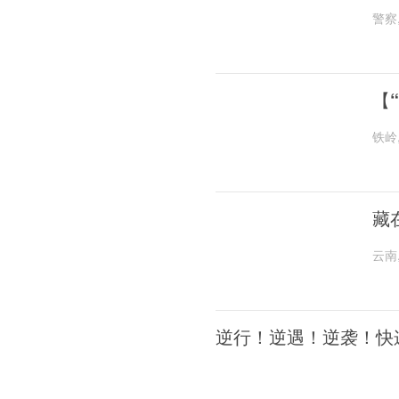
警察
【
铁岭
藏
云南
逆行！逆遇！逆袭！快