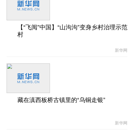
【“飞阅”中国】“山沟沟”变身乡村治理示范
村
新华网
藏在滇西板桥古镇里的“乌铜走银”
新华网