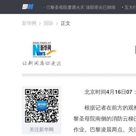
还抗癌？
巴黎圣母院遭遇火灾 顶部塔尖已倒塌
五大行债转股实施
新华网
>
国际
>
正文
北京时间4月16日07：
根据记者在前方的观察,
黎圣母院南侧的消防云梯
作业。巴黎凌晨两点。关
关注新华网