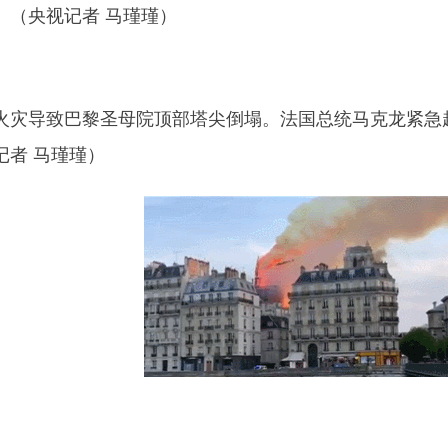
。（央视记者 马瑾瑾）
：
导致巴黎圣母院顶部塔尖倒塌。法国总统马克龙紧急赶
记者 马瑾瑾）
：