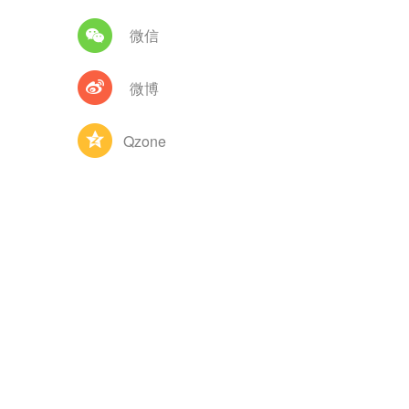
微信
微博
Qzone