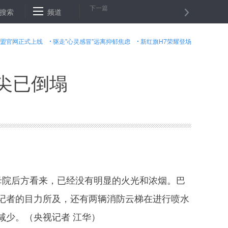
下一篇
公司员工
搜索
外资与内资的“退与进” A股市场谁主沉浮
频道
求职被拒20多次
盟官网正式上线
驱走"心灵感冒"远离抑郁焦虑
新红旗H7荣耀登场
尖已倒塌
母院后方看来，已经没有明显的火光和浓烟。巴
记者的目力所及，还有两辆消防云梯在进行喷水
减少。（央视记者 江华）