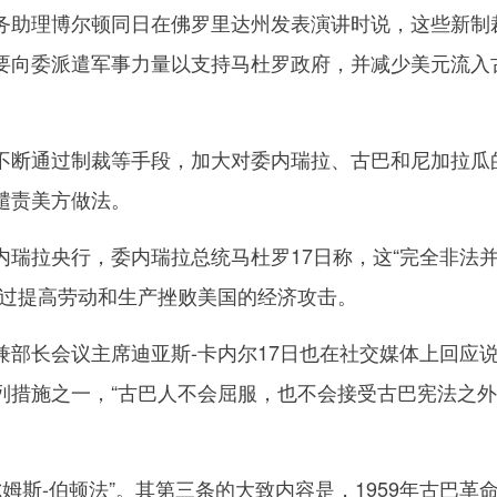
助理博尔顿同日在佛罗里达州发表演讲时说，这些新制
要向委派遣军事力量以支持马杜罗政府，并减少美元流入
断通过制裁等手段，加大对委内瑞拉、古巴和尼加拉瓜
谴责美方做法。
拉央行，委内瑞拉总统马杜罗17日称，这“完全非法
通过提高劳动和生产挫败美国的经济攻击。
长会议主席迪亚斯-卡内尔17日也在社交媒体上回应
列措施之一，“古巴人不会屈服，也不会接受古巴宪法之
姆斯-伯顿法”。其第三条的大致内容是，1959年古巴革