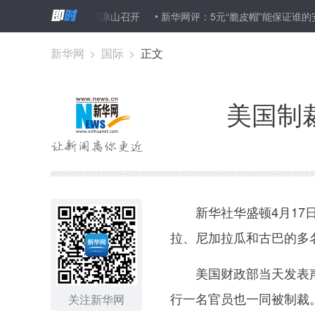
现场会在四川凉山召开
新华网评：5元“脆皮帽”能保证谁的安全？
新华网
>
国际
>
正文
美国制
新华社华盛顿4月17日
拉、尼加拉瓜和古巴的多
美国财政部当天发表声
行一名官员也一同被制裁
关注新华网