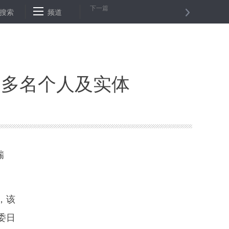
下一篇
18年俄经济稳中有进
搜索
频道
国家安全机关公布三起境外网络攻击窃密案件
巴多名个人及实体
瑞
，该
委日