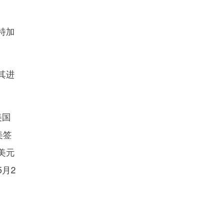
特加
其进
美国
美签
美元
月2