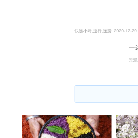
快递小哥,逆行,逆袭
2020-12-29
一
景观