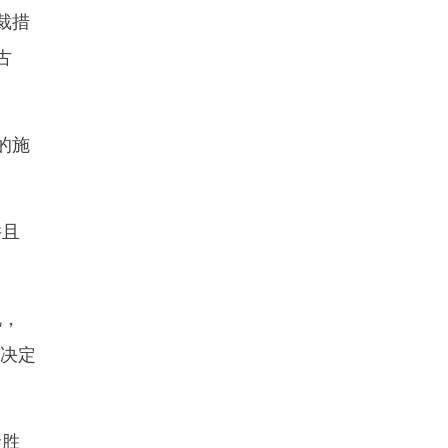
裁措
古
的施
并且
说，
外决定
命胜