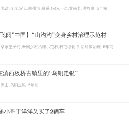
,电话,叔叔,父母,赣州市,联系,妈妈,一边,龙南县,讲故事
5年前
“飞阅”中国】“山沟沟”变身乡村治理示范村
,柴家堡子村,全国乡村治理示范村,村屯绿化,生活垃圾治理
5年前
在滇西板桥古镇里的“乌铜走银”
,保山,乌铜走银
5年前
递小哥于洋洋又买了2辆车