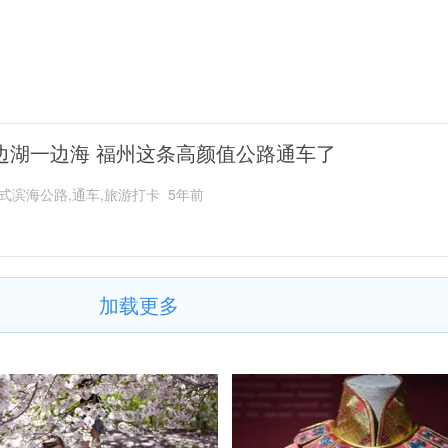
边湖一边海 福州这条高颜值公路通车了
式滨海公路,通车,旅游打卡
5年前
加载更多