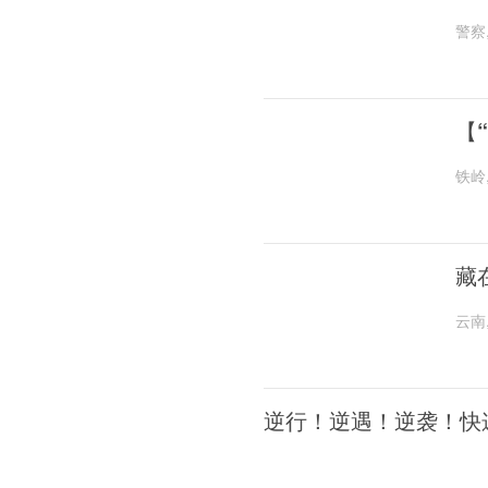
警察
【
铁岭
藏
云南
逆行！逆遇！逆袭！快