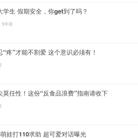
大学生 假期安全，你get到了吗？
5年前
忍“疼”才能不割爱 这个意识必须有！
前
尖莫任性！这份“反食品浪费”指南请收下
前
岁萌娃打110求助 超可爱对话曝光