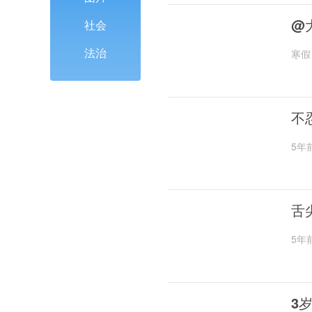
@
社会
法治
寒假
不
5年
舌
5年
3