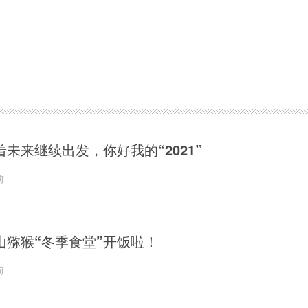
着未来继续出发，你好我的“2021”
前
山猕猴“冬季食堂”开饭啦！
前