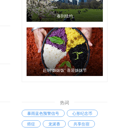
春到纽约
赶制“姊妹饭” 喜迎姊妹节
热词
暴雨蓝色预警信号
心形纪念币
癌症
龙涎香
共享住宿