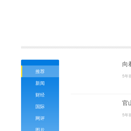
向
推荐
5年
新闻
财经
官
国际
5年
网评
图片