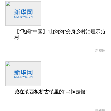
【“飞阅”中国】“山沟沟”变身乡村治理示范
村
新华网
藏在滇西板桥古镇里的“乌铜走银”
新华网