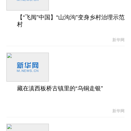
【“飞阅”中国】“山沟沟”变身乡村治理示范
村
新华网
藏在滇西板桥古镇里的“乌铜走银”
新华网