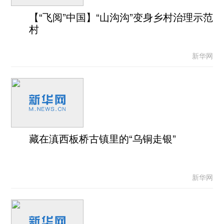
【“飞阅”中国】“山沟沟”变身乡村治理示范
村
新华网
藏在滇西板桥古镇里的“乌铜走银”
新华网