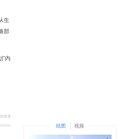
从生
略部
”内
 刘笑冬
炫图
视频