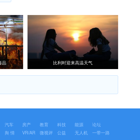
毒品
比利时迎来高温天气
汽车
房产
教育
科技
能源
论坛
舆 情
VR/AR
微视评
公益
无人机
一带一路