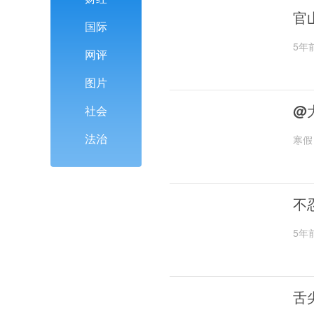
官
国际
5年
网评
图片
@
社会
法治
寒假
不
5年
舌