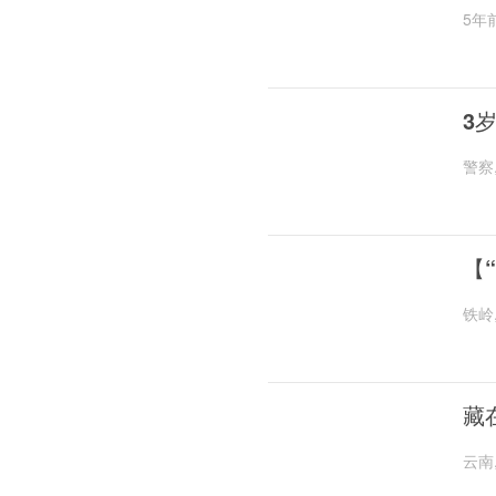
5年
3
警察
【
铁岭
藏
云南