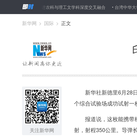
新农科建设 推进农科与理工文学科深度交叉融合
台湾中华大学“中国
新华网
>
国际
>
正文
新华社新德里6月28日
个综合试验场成功试射一枚
报道说，这枚能携带核
射，射程350公里。导弹
关注新华网