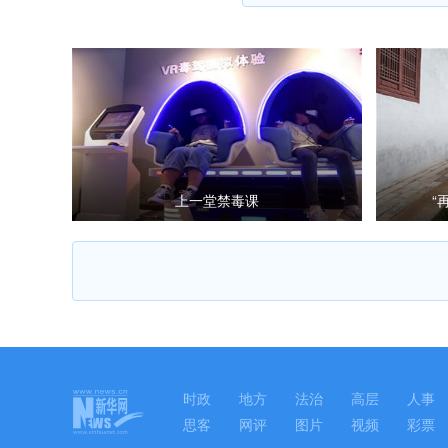
上一堂禁毒课
“
时政
地方
法治
高层
人事
思客
网评
图片
视频
彩票