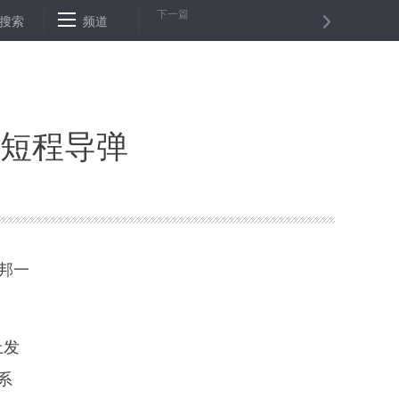
下一篇
审查和监察调查
搜索
频道
7月一波新规与你我有关
上海红色文化图谱发布 
型短程导弹
邦一
上发
系