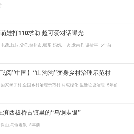
前
岁萌娃打110求助 超可爱对话曝光
,电话,叔叔,父母,赣州市,联系,妈妈,一边,龙南县,讲故事
5年前
“飞阅”中国】“山沟沟”变身乡村治理示范村
,柴家堡子村,全国乡村治理示范村,村屯绿化,生活垃圾治理
5年前
在滇西板桥古镇里的“乌铜走银”
,保山,乌铜走银
5年前