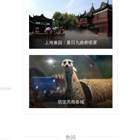
上海豫园：夏日九曲桥喷雾
萌宠亮相春城
热词