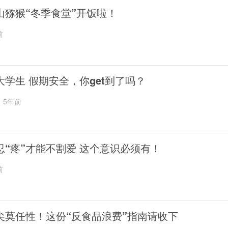
山猕猴“冬季食堂”开饭啦！
前
大学生 假期安全，你get到了吗？
5年前
忍“疼”才能不割爱 这个意识必须有！
前
尖莫任性！这份“反食品浪费”指南请收下