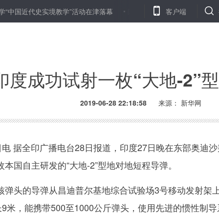
近代史实境教学”活动在津落幕
陕西省汉中市政协主席王隆庆接受纪律
客户端
印度成功试射一枚“大地-2”
2019-06-28 22:18:58
来源：
新华网
电 据全印广播电台28日报道，印度27日晚在东部奥迪沙
本国自主研发的“大地-2”型地对地短程导弹。
弹头的导弹从昌迪普尔基地综合试验场3号移动发射架
长9米，能携带500至1000公斤弹头，使用先进的惯性制导