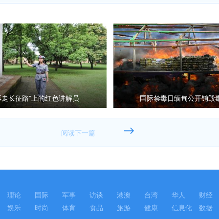
再走长征路”上的红色讲解员
国际禁毒日缅甸公开销毁
理论
国际
军事
访谈
港澳
台湾
华人
财经
娱乐
时尚
体育
食品
旅游
健康
信息化
数据