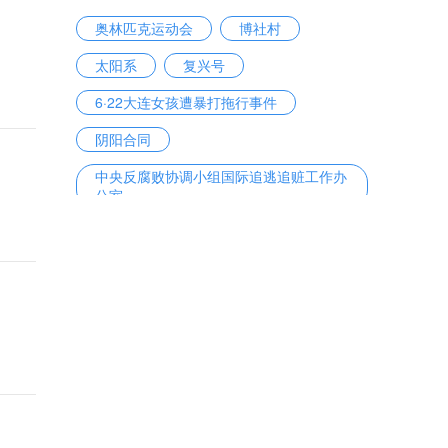
奥林匹克运动会
博社村
太阳系
复兴号
6·22大连女孩遭暴打拖行事件
阴阳合同
中央反腐败协调小组国际追逃追赃工作办
公室
宙斯盾战斗系统
关于建立以国家公园为主体的自然保护地
体系的指导意见
养老金