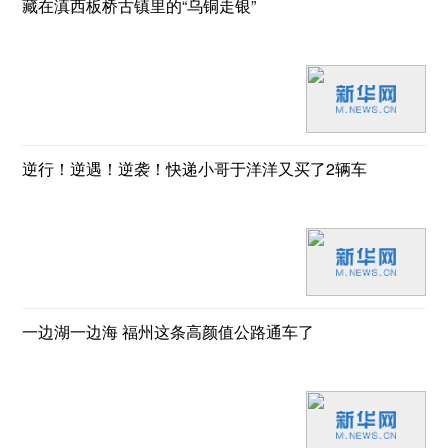
藏在滇西板桥古镇里的“乌铜走银”
逆行！逆遇！逆袭！快递小哥于洋洋又买了2辆车
一边湖一边海 福州这条高颜值公路通车了