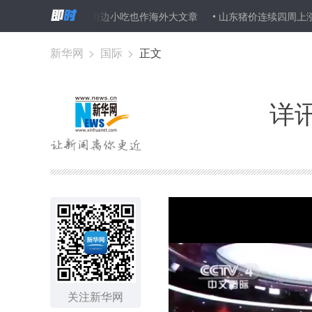
香“闯”世界 街边小吃也作海外大文章
山东猪价连续四周上涨 未来或
新华网
>
国际
>
正文
详
关注新华网