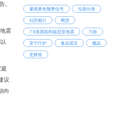
告。
暴雨黄色预警信号
垃圾分类
社区银行
网贷
的地震
7·5美国加利福尼亚地震
习俗
级以
安宁疗护
食品谣言
藏品
史静耸
家庭
建议
动向