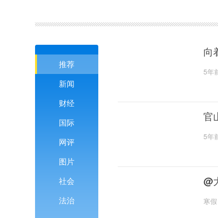
向
推荐
5年
新闻
财经
官
国际
5年
网评
图片
@
社会
法治
寒假