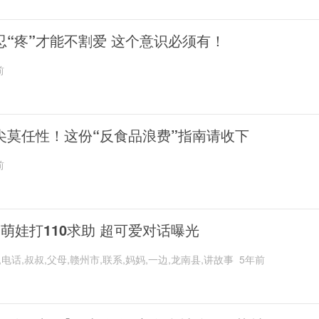
忍“疼”才能不割爱 这个意识必须有！
前
尖莫任性！这份“反食品浪费”指南请收下
前
岁萌娃打110求助 超可爱对话曝光
,电话,叔叔,父母,赣州市,联系,妈妈,一边,龙南县,讲故事
5年前