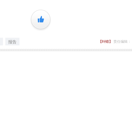
+1
报告
【纠错】
责任编辑：