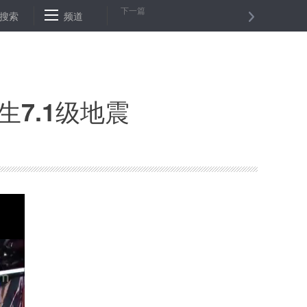
下一篇
 网络售药该“吃药了”
搜索
频道
“一带一路”中意企业投资对接会在意大利举行
7.1级地震