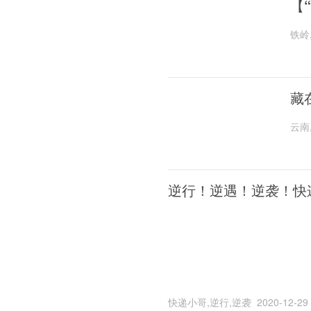
【
铁岭
藏
云南
逆行！逆遇！逆袭！快
快递小哥,逆行,逆袭
2020-12-29