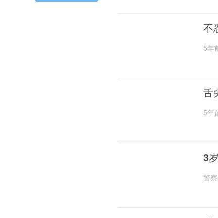
不
5年
舌
5年
3
警察