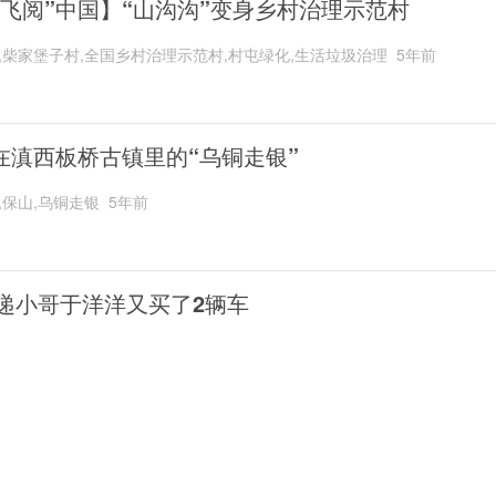
“飞阅”中国】“山沟沟”变身乡村治理示范村
,柴家堡子村,全国乡村治理示范村,村屯绿化,生活垃圾治理
5年前
在滇西板桥古镇里的“乌铜走银”
,保山,乌铜走银
5年前
递小哥于洋洋又买了2辆车