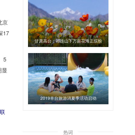
北京
17
甘肃高台：祁连山下万亩花海正缤纷
。5
明显
2019丰台旅游消夏季活动启动
联
热词