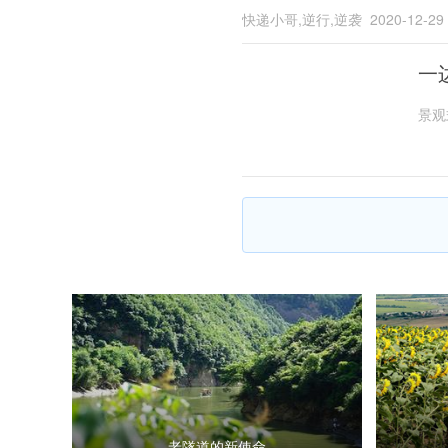
快递小哥,逆行,逆袭
2020-12-29
一
景观
老隧道的新使命