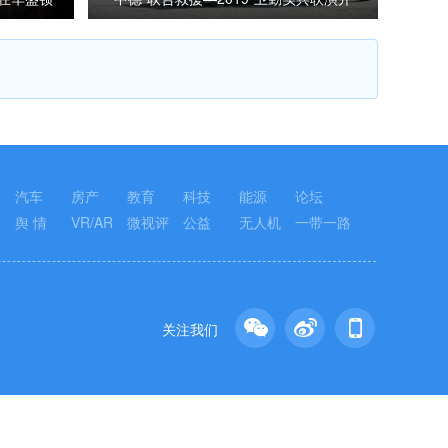
始全要素全流程连贯演习
汽车
房产
教育
科技
能源
论坛
舆 情
VR/AR
微视评
公益
无人机
一带一路
关注我们