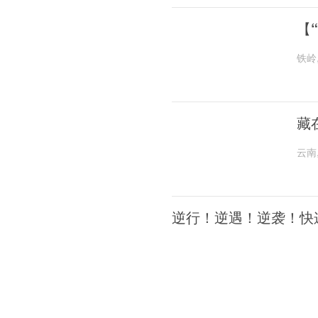
【
铁岭
藏
云南
逆行！逆遇！逆袭！快