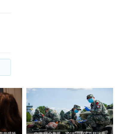
将在华盛顿
中德“联合救援—2019”卫勤实兵联演开