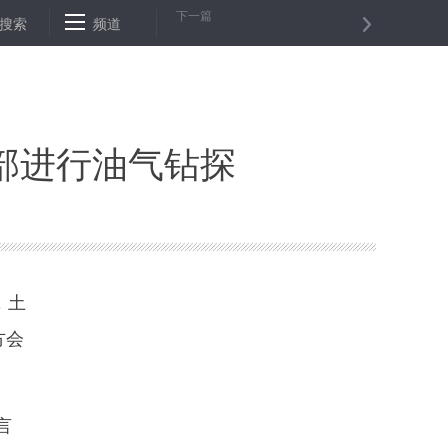
下一篇
近平总书记在中央和国家机关党的建设工作会议重要讲话
搜索
频道
泰国国王批准
部进行油气钻探
，土
方会
言