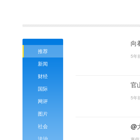
向
推荐
5年
新闻
财经
官
国际
5年
网评
图片
@
社会
法治
寒假