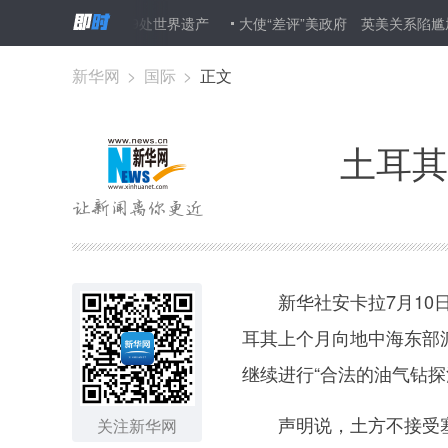
落幕 新增29处世界遗产
大使“差评”美政府 英美关系陷尴尬
新华网
>
国际
>
正文
土耳其
新华社安卡拉7月10日
耳其上个月向地中海东部
继续进行“合法的油气钻探
声明说，土方不接受塞
关注新华网