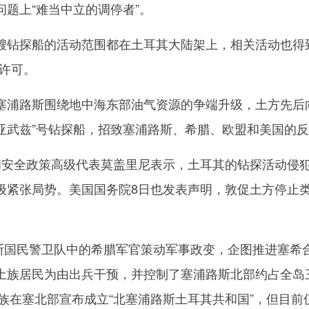
题上“难当中立的调停者”。
探船的活动范围都在土耳其大陆架上，相关活动也得到
的许可。
浦路斯围绕地中海东部油气资源的争端升级，土方先后
“亚武兹”号钻探船，招致塞浦路斯、希腊、欧盟和美国的
安全政策高级代表莫盖里尼表示，土耳其的钻探活动侵
级紧张局势。美国国务院8日也发表声明，敦促土方停止
斯国民警卫队中的希腊军官策动军事政变，企图推进塞希
土族居民为由出兵干预，并控制了塞浦路斯北部约占全岛
土族在塞北部宣布成立“北塞浦路斯土耳其共和国”，但目前