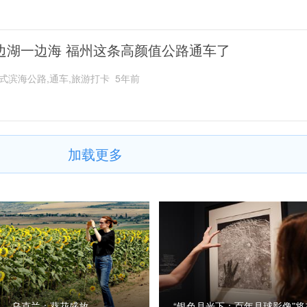
边湖一边海 福州这条高颜值公路通车了
式滨海公路,通车,旅游打卡
5年前
加载更多
乌克兰：葵花盛放
“银色月光下：百年月球影像”