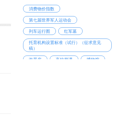
消费物价指数
第七届世界军人运动会
列车运行图
红军墓
托育机构设置标准（试行）（征求意见
稿）
海景房
高校替课
博物馆
剑桥商务英语考试
ETC