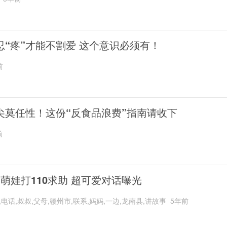
忍“疼”才能不割爱 这个意识必须有！
前
尖莫任性！这份“反食品浪费”指南请收下
前
岁萌娃打110求助 超可爱对话曝光
,电话,叔叔,父母,赣州市,联系,妈妈,一边,龙南县,讲故事
5年前