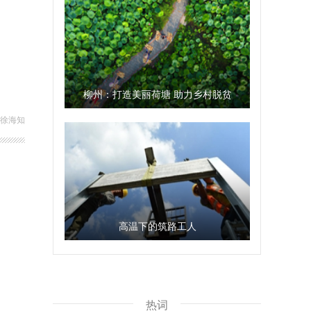
柳州：打造美丽荷塘 助力乡村脱贫
 徐海知
高温下的筑路工人
热词