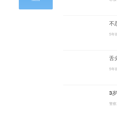
不
5年
舌
5年
3
警察