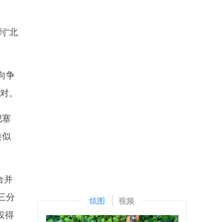
“北
向争
反对。
犯塞
类似
合并
三分
炫图
视频
仅得