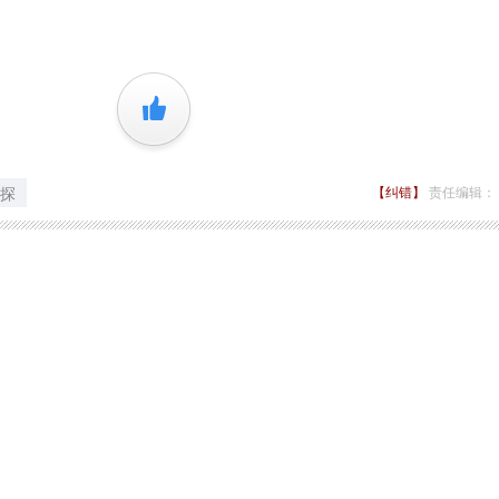
+1
探
【纠错】
责任编辑：