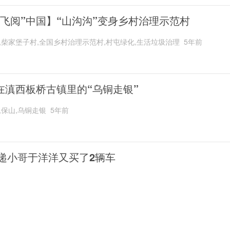
“飞阅”中国】“山沟沟”变身乡村治理示范村
,柴家堡子村,全国乡村治理示范村,村屯绿化,生活垃圾治理
5年前
在滇西板桥古镇里的“乌铜走银”
,保山,乌铜走银
5年前
递小哥于洋洋又买了2辆车