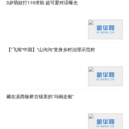
3岁萌娃打110求助 超可爱对话曝光
【“飞阅”中国】“山沟沟”变身乡村治理示范村
藏在滇西板桥古镇里的“乌铜走银”