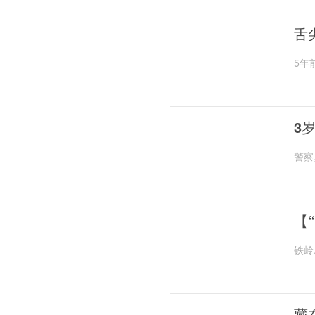
舌
5年
3
警察
【
铁岭
藏