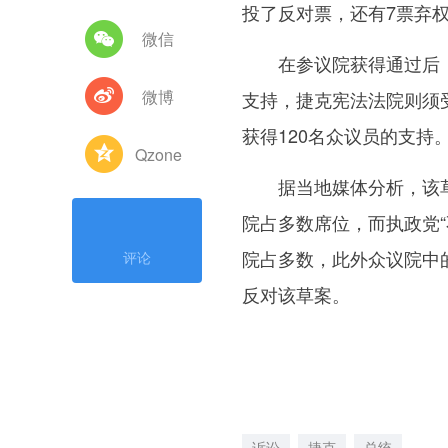
投了反对票，还有7票弃
微信
在参议院获得通过后，
微博
支持，捷克宪法法院则须
获得120名众议员的支持
Qzone
据当地媒体分析，该草
院占多数席位，而执政党“
院占多数，此外众议院中
评论
反对该草案。
诉讼
捷克
总统