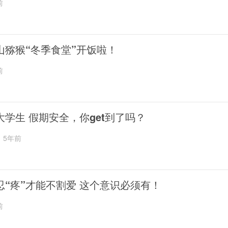
前
山猕猴“冬季食堂”开饭啦！
前
大学生 假期安全，你get到了吗？
5年前
忍“疼”才能不割爱 这个意识必须有！
前