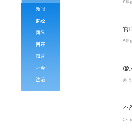
5年
新闻
财经
官
国际
5年
网评
图片
@
社会
法治
寒假
不
5年