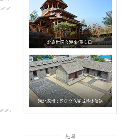
北京世园会迎来“重庆日”
河北深州：盈亿义仓完成整体修缮
热词