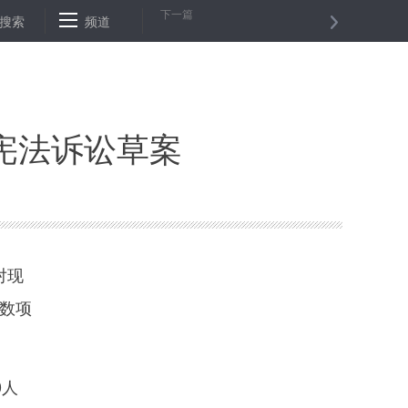
下一篇
9中国印刷业创新大会聚焦“绿色化”发展
搜索
频道
美向欧航局交付“欧几里德”探
宪法诉讼草案
对现
数项
0人