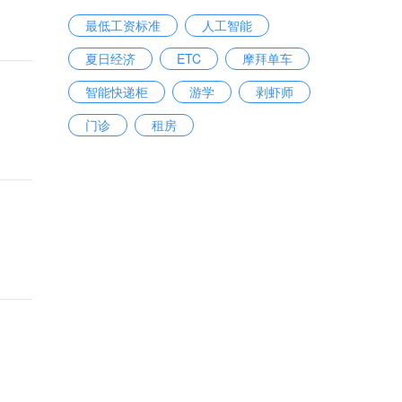
最低工资标准
人工智能
夏日经济
ETC
摩拜单车
智能快递柜
游学
剥虾师
门诊
租房