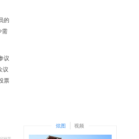
员的
少需
参议
众议
投票
炫图
视频
 邱丽芳