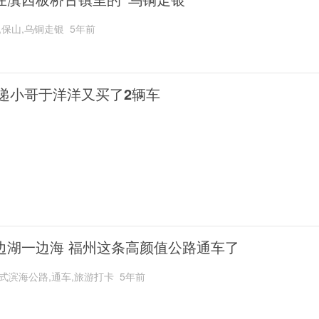
,保山,乌铜走银
5年前
递小哥于洋洋又买了2辆车
边湖一边海 福州这条高颜值公路通车了
式滨海公路,通车,旅游打卡
5年前