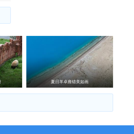
暑
夏日羊卓雍错美如画