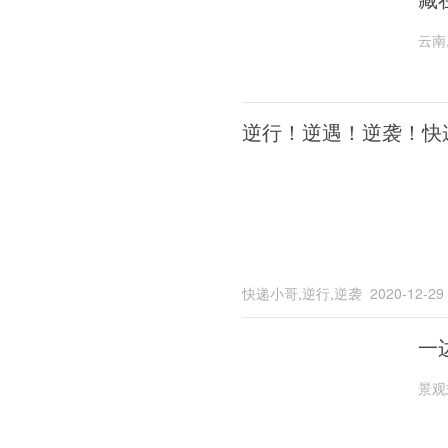
云南
逆行！逆遇！逆袭！快
快递小哥,逆行,逆袭
2020-12-29
一
景观