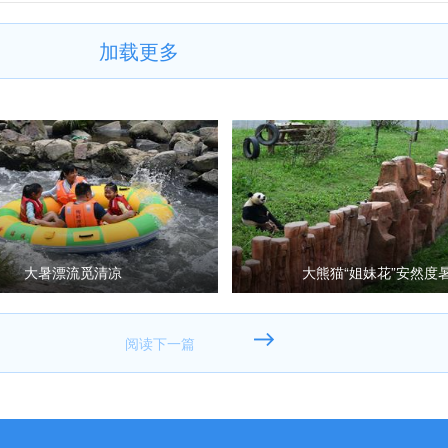
加载更多
大暑漂流觅清凉
大熊猫“姐妹花”安然度