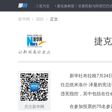
上拍卖帮助企业变废为宝
蜜瓜换树苗！甘肃民勤与阿里巴巴合作开启“
新华网
>
国际
>
正文
捷克
新华社布拉格7月24日
任总统米洛什·泽曼的宪
违宪指控，其中包括在任
在参加投票的75名参议
关注新华网