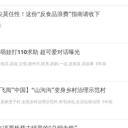
尖莫任性！这份“反食品浪费”指南请收下
前
岁萌娃打110求助 超可爱对话曝光
,电话,叔叔,父母,赣州市,联系,妈妈,一边,龙南县,讲故事
5年前
“飞阅”中国】“山沟沟”变身乡村治理示范村
,柴家堡子村,全国乡村治理示范村,村屯绿化,生活垃圾治理
5年前
在滇西板桥古镇里的“乌铜走银”