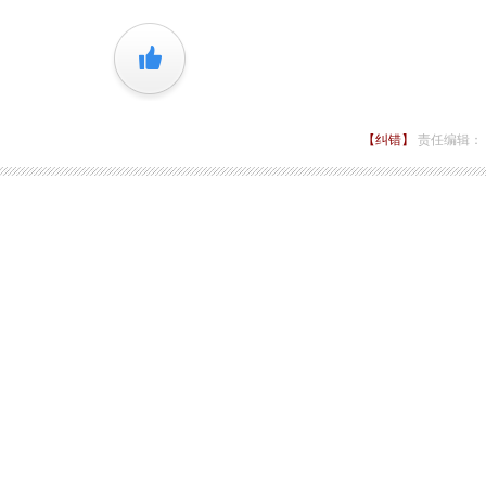
+1
【纠错】
责任编辑：