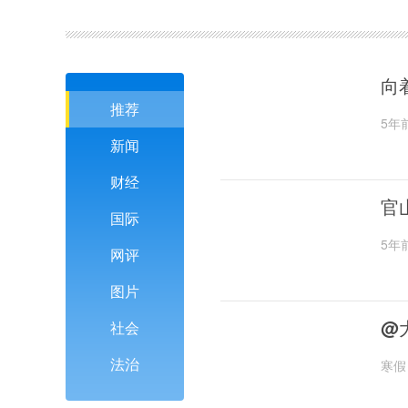
向
推荐
5年
新闻
财经
官
国际
5年
网评
图片
@
社会
法治
寒假