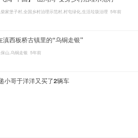
,柴家堡子村,全国乡村治理示范村,村屯绿化,生活垃圾治理
5年前
在滇西板桥古镇里的“乌铜走银”
,保山,乌铜走银
5年前
递小哥于洋洋又买了2辆车