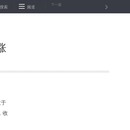
下一篇
6日上涨
搜索
IMF计划10月4日前完成下任总裁遴选
频道
纽约油价26日上
涨
收于
，收