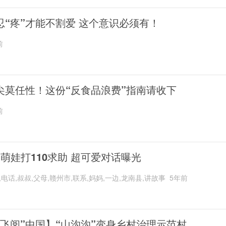
忍“疼”才能不割爱 这个意识必须有！
前
尖莫任性！这份“反食品浪费”指南请收下
前
岁萌娃打110求助 超可爱对话曝光
,电话,叔叔,父母,赣州市,联系,妈妈,一边,龙南县,讲故事
5年前
“飞阅”中国】“山沟沟”变身乡村治理示范村