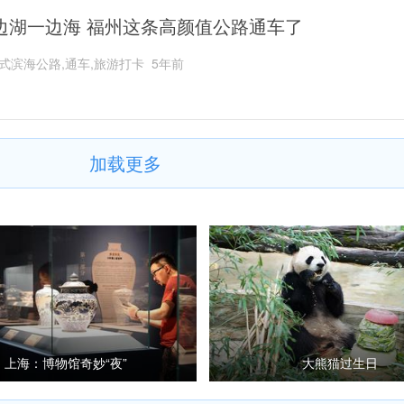
边湖一边海 福州这条高颜值公路通车了
式滨海公路,通车,旅游打卡
5年前
加载更多
上海：博物馆奇妙“夜”
大熊猫过生日