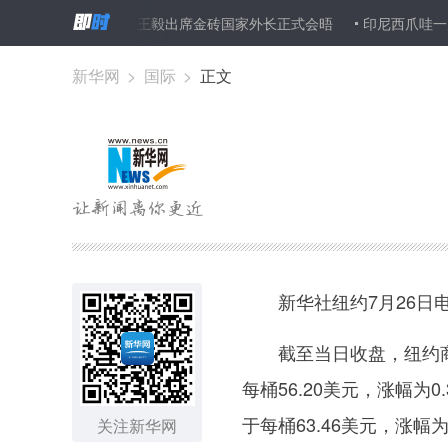
15人死亡
王毅出席金砖国家外长正式会晤
印尼西爪哇一火山喷
新华网
>
国际
>
正文
新华社纽约7月26日电
截至当日收盘，纽约商品
每桶56.20美元，涨幅为
于每桶63.46美元，涨幅为
关注新华网