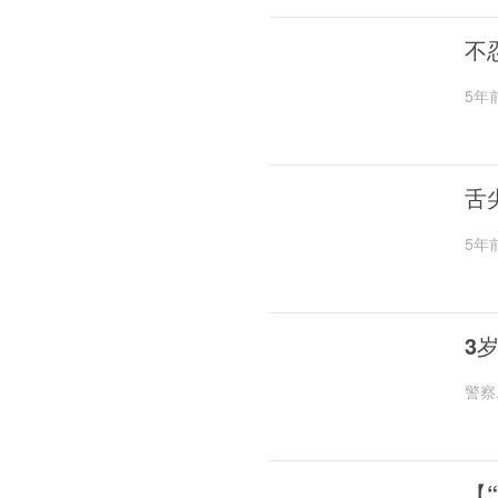
不
5年
舌
5年
3
警察
【