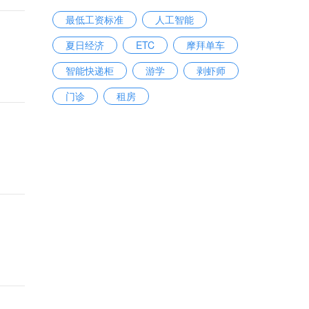
最低工资标准
人工智能
夏日经济
ETC
摩拜单车
智能快递柜
游学
剥虾师
门诊
租房