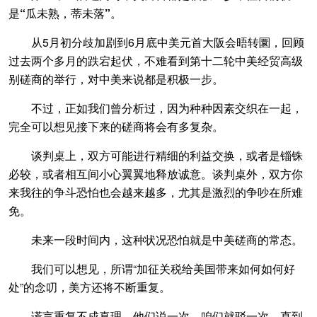
是“瓜未熟，蒂未落”。
从5月初分歧加剧到6月底中美元首大阪会晤转圜，回顾
过去两个多月的跌宕起伏，不难看到第十二轮中美经贸高级
别磋商的举行，对中美来说都是积极一步。
不过，正如我们曾分析过，因为种种因素交织在一起，
完全可以想见接下来的磋商将会有多复杂。
谈判桌上，双方可能进行精细的利益交换，或者是锱铢
必较，或者相互间小心翼翼地释放诚意。谈判桌外，双方你
来我往的争斗恐怕也会越来越多，尤其是激烈的争吵在所难
免。
未来一段时间内，这种状况恐怕就是中美磋商的常态。
我们可以想见，所谓“加征关税给美国带来如何如何好
处”的念叨，美方还将不断重复。
谎言重复不成真理，他们说一次，咱们就驳一次，直到