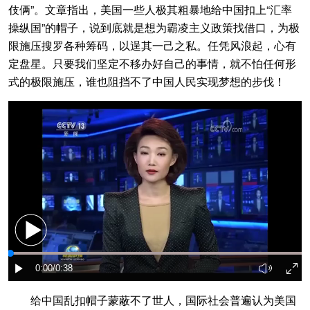
伎俩”。文章指出，美国一些人极其粗暴地给中国扣上“汇率
操纵国”的帽子，说到底就是想为霸凌主义政策找借口，为极
限施压搜罗各种筹码，以逞其一己之私。任凭风浪起，心有
定盘星。只要我们坚定不移办好自己的事情，就不怕任何形
式的极限施压，谁也阻挡不了中国人民实现梦想的步伐！
给中国乱扣帽子蒙蔽不了世人，国际社会普遍认为美国