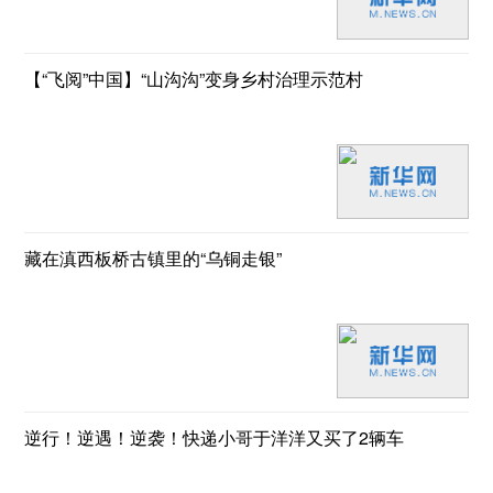
【“飞阅”中国】“山沟沟”变身乡村治理示范村
藏在滇西板桥古镇里的“乌铜走银”
逆行！逆遇！逆袭！快递小哥于洋洋又买了2辆车