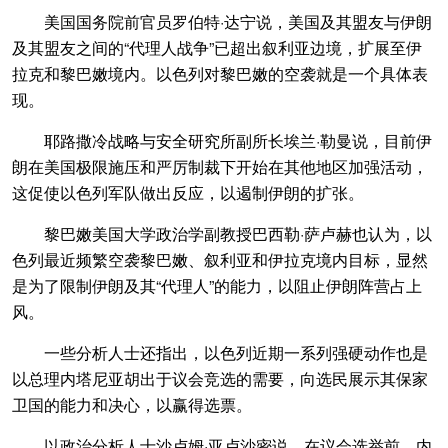
美国国务院前官员罗伯特·达宁说，美国及其盟友与伊朗
及其盟友之间的“代理人战争”已超出叙利亚边境，扩展至伊
拉克和黎巴嫩境内。以色列对黎巴嫩的空袭就是一个具体表
现。
耶路撒冷战略与安全研究所副所长埃兰·勒曼说，目前伊
朗在美国极限施压和严厉制裁下开始在其他地区加强活动，
这促使以色列军队做出反应，以遏制伊朗的扩张。
黎巴嫩美国大学政治学副教授巴西勒·萨卢赫也认为，以
色列最近频繁空袭黎巴嫩、叙利亚和伊拉克境内目标，显然
是为了限制伊朗及其“代理人”的能力，以阻止伊朗阵营占上
风。
一些分析人士还指出，以色列近期一系列强硬动作也是
以总理内塔尼亚胡出于议会竞选的需要，向选民展示其保家
卫国的能力和决心，以赢得选票。
以政治分析人士沙卢姆·亚卢沙密说，在议会选举前，内