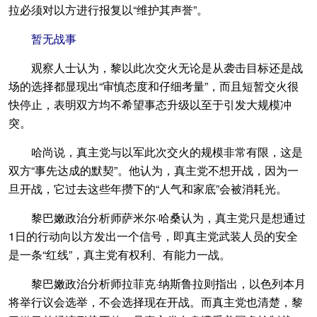
拉必须对以方进行报复以“维护其声誉”。
暂无战事
观察人士认为，黎以此次交火无论是从袭击目标还是战
场的选择都显现出“审慎态度和仔细考量”，而且短暂交火很
快停止，表明双方均不希望事态升级以至于引发大规模冲
突。
哈尚说，真主党与以军此次交火的规模非常有限，这是
双方“事先达成的默契”。他认为，真主党不想开战，因为一
旦开战，它过去这些年攒下的“人气和家底”会被消耗光。
黎巴嫩政治分析师萨米尔·哈桑认为，真主党只是想通过
1日的行动向以方发出一个信号，即真主党武装人员的安全
是一条“红线”，真主党有权利、有能力一战。
黎巴嫩政治分析师拉菲克·纳斯鲁拉则指出，以色列本月
将举行议会选举，不会选择现在开战。而真主党也清楚，黎