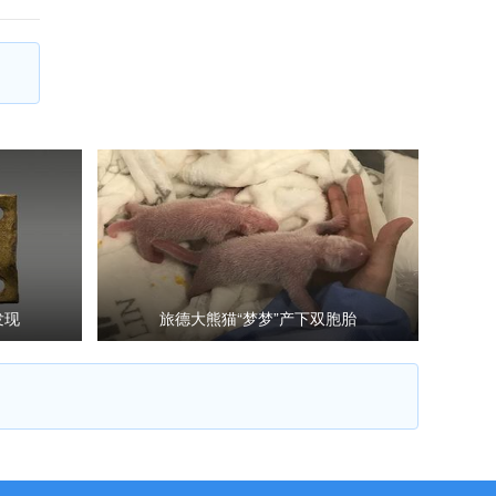
发现
旅德大熊猫“梦梦”产下双胞胎