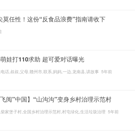
尖莫任性！这份“反食品浪费”指南请收下
前
岁萌娃打110求助 超可爱对话曝光
,电话,叔叔,父母,赣州市,联系,妈妈,一边,龙南县,讲故事
5年前
“飞阅”中国】“山沟沟”变身乡村治理示范村
,柴家堡子村,全国乡村治理示范村,村屯绿化,生活垃圾治理
5年前