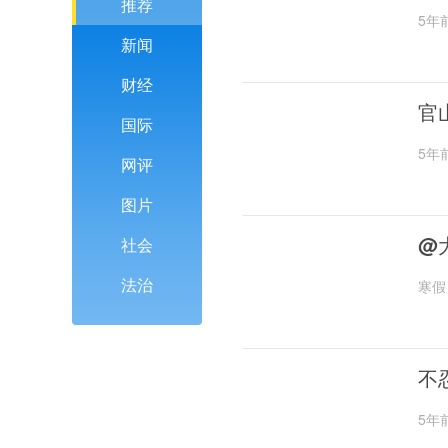
推荐
5年
新闻
财经
官
国际
5年
网评
图片
@
社会
法治
寒假
不
5年