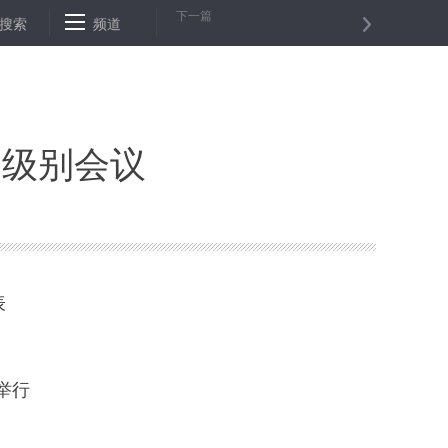
下一篇
吴昌硕国际艺术奖海外展在日本举行
搜索
频道
公安机关侦办“套路贷”案件1890
高级别会议
表
举行