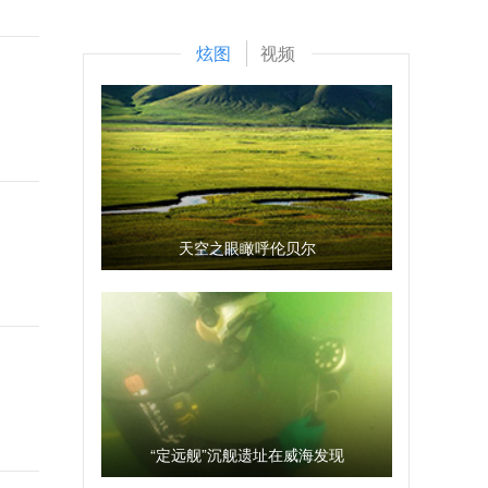
炫图
视频
天空之眼瞰呼伦贝尔
“定远舰”沉舰遗址在威海发现