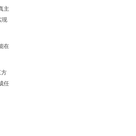
真主
实现
能在
三方
成任