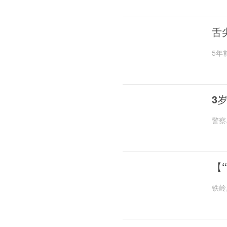
舌
5年
3
警察
【
铁岭