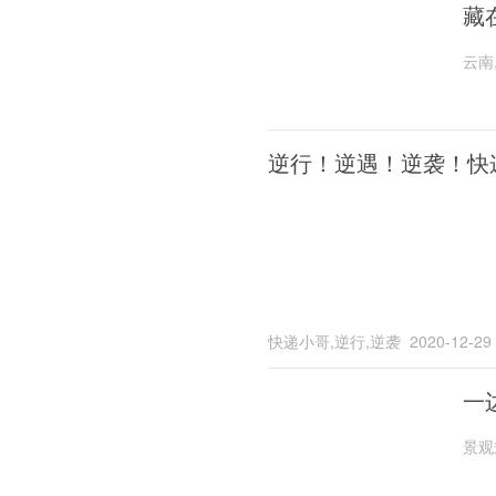
藏
云南
逆行！逆遇！逆袭！快
快递小哥,逆行,逆袭
2020-12-29
一
景观