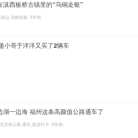
在滇西板桥古镇里的“乌铜走银”
,保山,乌铜走银
5年前
递小哥于洋洋又买了2辆车
边湖一边海 福州这条高颜值公路通车了
式滨海公路,通车,旅游打卡
5年前