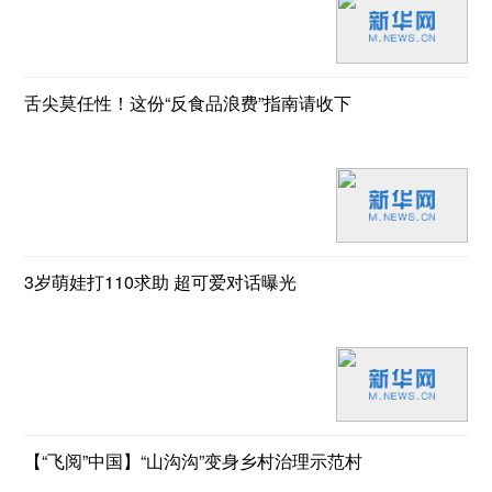
舌尖莫任性！这份“反食品浪费”指南请收下
3岁萌娃打110求助 超可爱对话曝光
【“飞阅”中国】“山沟沟”变身乡村治理示范村