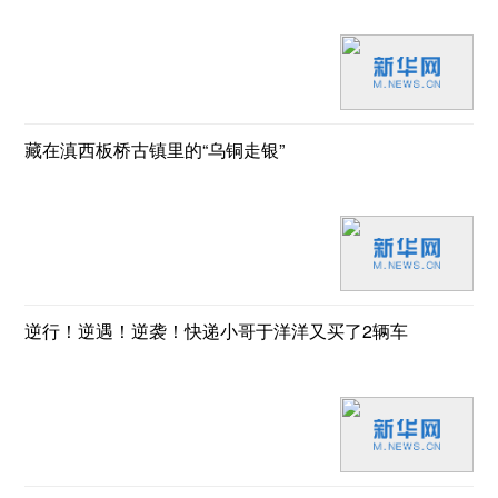
藏在滇西板桥古镇里的“乌铜走银”
逆行！逆遇！逆袭！快递小哥于洋洋又买了2辆车