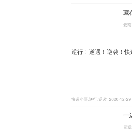
藏
云南
逆行！逆遇！逆袭！快
快递小哥,逆行,逆袭
2020-12-29
一
景观