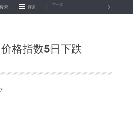
下一篇
国
搜索
新华时评：坐言起行，用发展切实破解香港社会深层次问题
频道
采
均价格指数5日下跌
7