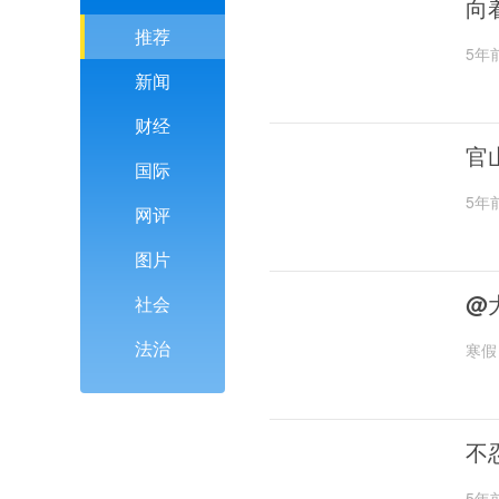
向
推荐
5年
新闻
财经
官
国际
5年
网评
图片
@
社会
法治
寒假
不
5年