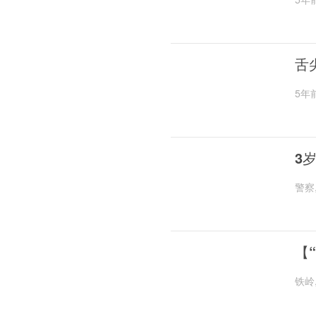
舌
5年
3
警察
【
铁岭