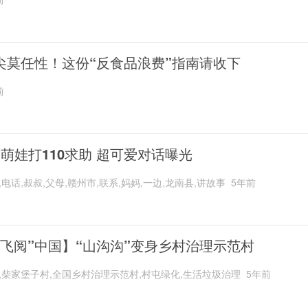
尖莫任性！这份“反食品浪费”指南请收下
前
岁萌娃打110求助 超可爱对话曝光
,电话,叔叔,父母,赣州市,联系,妈妈,一边,龙南县,讲故事
5年前
“飞阅”中国】“山沟沟”变身乡村治理示范村
,柴家堡子村,全国乡村治理示范村,村屯绿化,生活垃圾治理
5年前