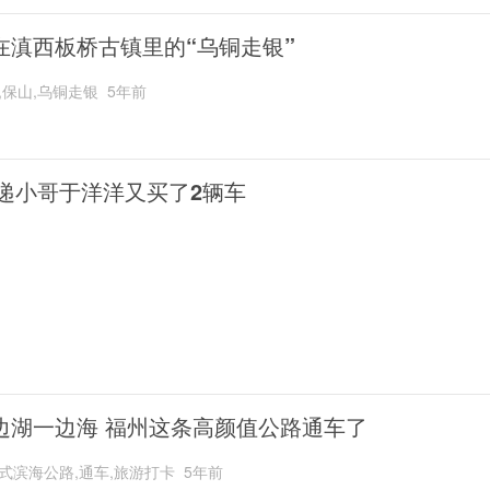
在滇西板桥古镇里的“乌铜走银”
,保山,乌铜走银
5年前
递小哥于洋洋又买了2辆车
边湖一边海 福州这条高颜值公路通车了
式滨海公路,通车,旅游打卡
5年前