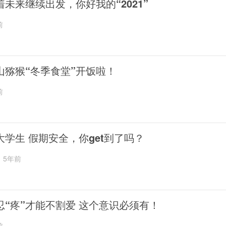
着未来继续出发，你好我的“2021”
前
山猕猴“冬季食堂”开饭啦！
前
大学生 假期安全，你get到了吗？
5年前
忍“疼”才能不割爱 这个意识必须有！
前