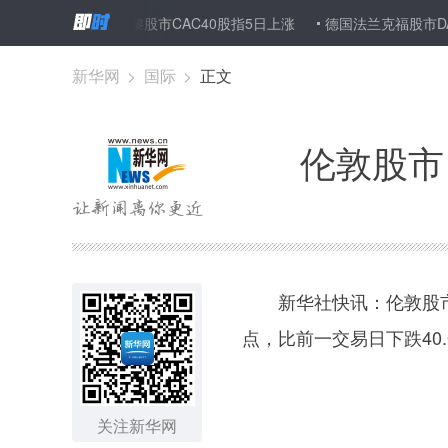
朱增勇
巴黎股市CAC40股指5日上涨
德国法兰克福股市DAX指数
新华网
>
国际
>
正文
伦敦股市
新华社快讯：伦敦股市《金
点，比前一交易日下跌40.
关注新华网