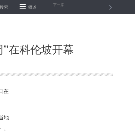
下一篇
兵方队长——记维和部队方队方队长、陆军第81集团军某工化旅旅长王星
搜索
频道
周”在科伦坡开幕
日在
当地
》、