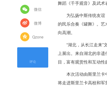
舞蹈《千手观音》及武术
微信
为弘扬中斯传统友谊，
微博
的民乐合奏《罐舞》。艺
向高潮。
Qzone
“湖北，从长江走来”文
上展出。来自湖北的非遗
目，富有观赏性和互动性
评论
本次活动由斯里兰卡中
将走进斯里兰卡高校和军