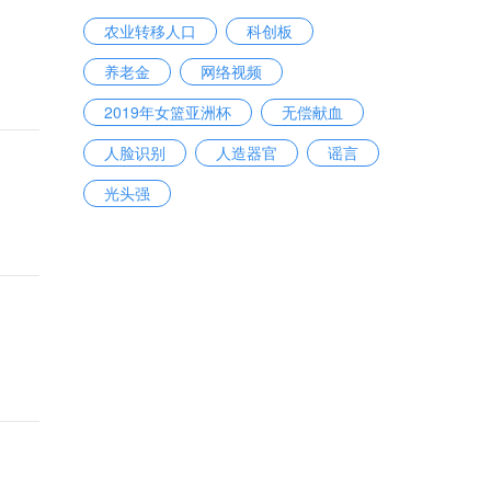
农业转移人口
科创板
养老金
网络视频
2019年女篮亚洲杯
无偿献血
人脸识别
人造器官
谣言
光头强