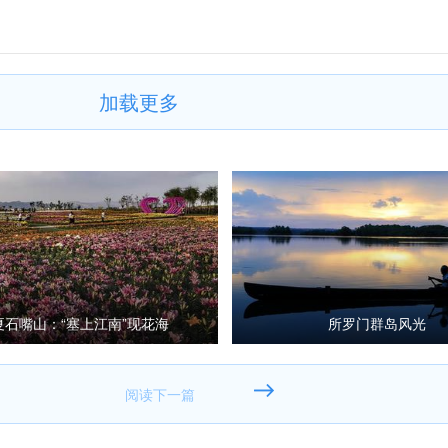
加载更多
夏石嘴山：“塞上江南”现花海
所罗门群岛风光