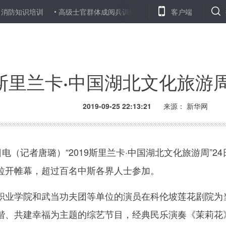
识培训
高级士官群体成阅兵训练场上亮丽风景
从维和指挥长到阅
客户端
19斯里兰卡·中国湖北文化旅游
2019-09-25 22:13:21
来源：
新华网
（记者唐璐）“2019斯里兰卡·中国湖北文化旅游周”24
拉开帷幕，超过百名中斯各界人士参加。
业学院和武当功夫团等单位的演员在科伦坡莲花剧院为
谐、共建幸福为主题的综艺节目，经典民乐演奏《茉莉花