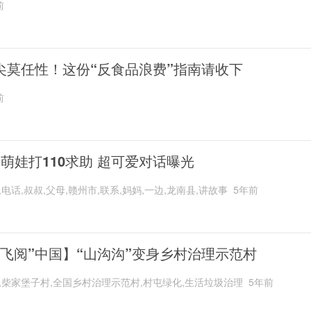
前
尖莫任性！这份“反食品浪费”指南请收下
前
岁萌娃打110求助 超可爱对话曝光
,电话,叔叔,父母,赣州市,联系,妈妈,一边,龙南县,讲故事
5年前
“飞阅”中国】“山沟沟”变身乡村治理示范村
,柴家堡子村,全国乡村治理示范村,村屯绿化,生活垃圾治理
5年前