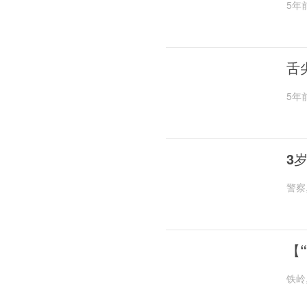
5年
舌
5年
3
警察
【
铁岭