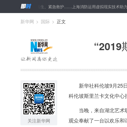
论坛
火场逃生、紧急救护……上海消防运用虚拟现实技术助力消防知
新华网
>
国际
>
正文
“20
新华社科伦坡9月25日电
科伦坡斯里兰卡文化中心
当晚，来自湖北艺术职
观众奉献了一台以欢乐和
关注新华网