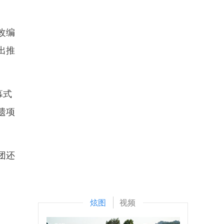
改编
出推
幕式
遗项
团还
炫图
视频