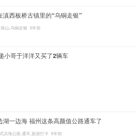
在滇西板桥古镇里的“乌铜走银”
,保山,乌铜走银
5年前
递小哥于洋洋又买了2辆车
边湖一边海 福州这条高颜值公路通车了
式滨海公路,通车,旅游打卡
5年前