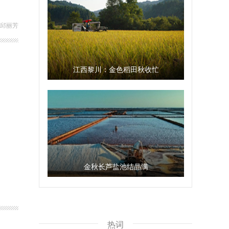
 邱丽芳
江西黎川：金色稻田秋收忙
金秋长芦盐池结晶满
热词