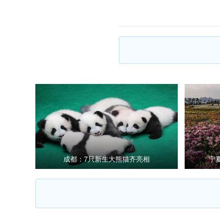
成都：7只新生大熊猫齐亮相
宁