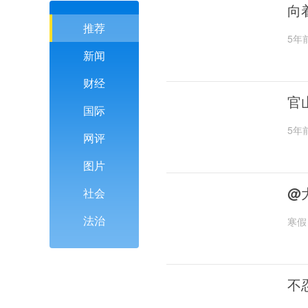
向
推荐
5年
新闻
财经
官
国际
5年
网评
图片
@
社会
法治
寒假
不