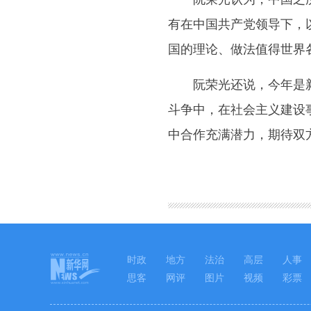
有在中国共产党领导下，
国的理论、做法值得世界
阮荣光还说，今年是新中
斗争中，在社会主义建设
中合作充满潜力，期待双
图集
时政
地方
法治
高层
人事
思客
网评
图片
视频
彩票