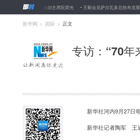
就”——访越中友好协会副主席阮荣光
王毅会见萨尔瓦多总统布克莱
新华网
>
国际
>
正文
专访：“70
新华社河内9月27日
新华社记者陶军 王