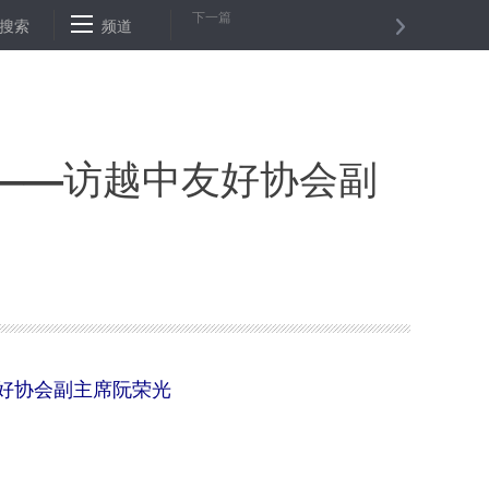
下一篇
村部部长韩长赋：今年我国粮食产量有望第5年稳定在1.3万亿斤以上
搜索
频道
”——访越中友好协会副
友好协会副主席阮荣光