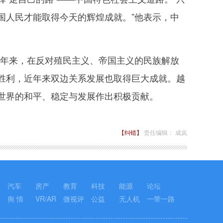
国人民才能取得今天的辉煌成就。”他表示，中
0年来，在反对殖民主义、帝国主义的民族解放
胜利，近年来双边关系发展也取得巨大成就。越
世界的和平、稳定与发展作出积极贡献。
【纠错】
责任编辑： 成岚
汽车
房产
教育
科技
能源
论坛
舆 情
VR/AR
微视评
公益
无人机
一带一路