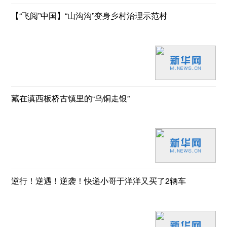
【“飞阅”中国】“山沟沟”变身乡村治理示范村
藏在滇西板桥古镇里的“乌铜走银”
逆行！逆遇！逆袭！快递小哥于洋洋又买了2辆车