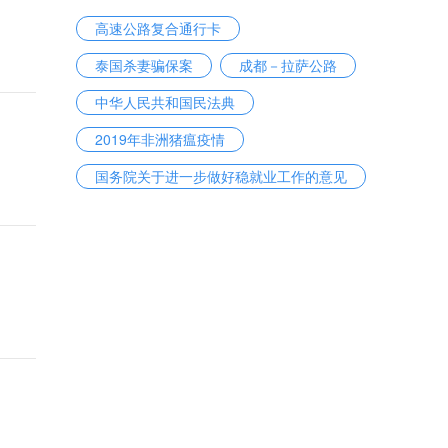
高速公路复合通行卡
泰国杀妻骗保案
成都－拉萨公路
中华人民共和国民法典
2019年非洲猪瘟疫情
国务院关于进一步做好稳就业工作的意见
收容教育
最美退役军人
携号转网
95后