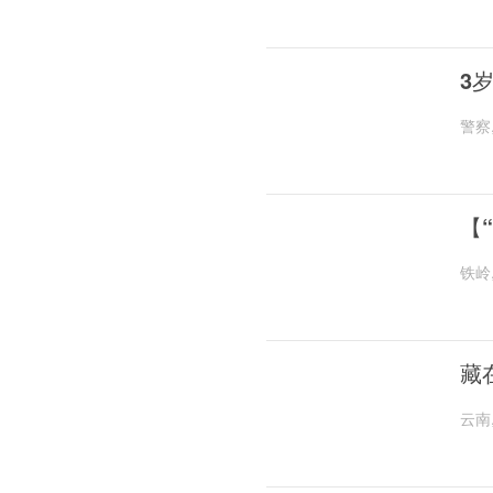
3
警察
【
铁岭
藏
云南