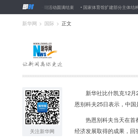
教师天津行”第一期活动圆满结束
国家体育馆扩建部分主体结构施工完
新华网
>
国际
>
正文
新华社比什凯克12月2
恩别科夫25日表示，中
热恩别科夫当天在首都
经济发展取得的成果，回
关注新华网