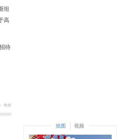
斯坦
于高
招待
： 詹婧
炫图
视频