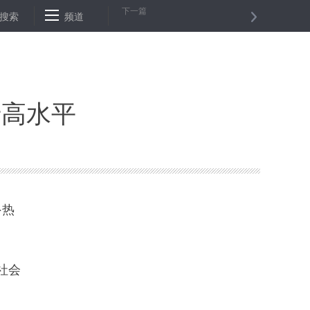
下一篇
草案审议情况的汇报 栗战书主持
搜索
频道
李克强同日本首相安倍晋三举行会
于高水平
·热
社会