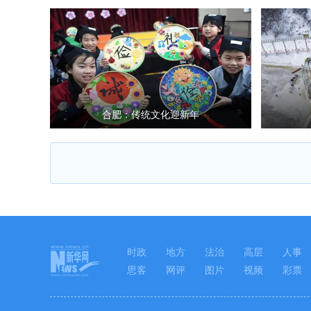
合肥：传统文化迎新年
时政
地方
法治
高层
人事
思客
网评
图片
视频
彩票