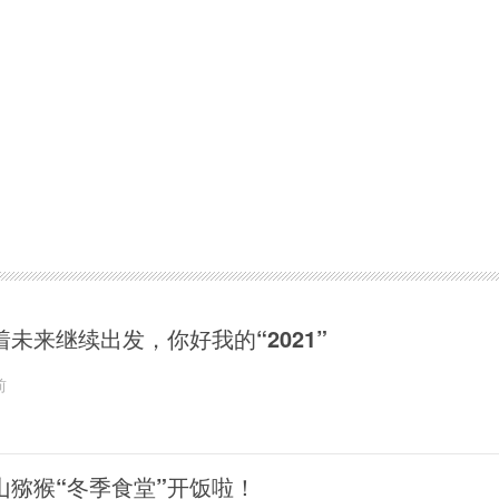
着未来继续出发，你好我的“2021”
前
山猕猴“冬季食堂”开饭啦！