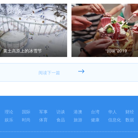
黄土高原上的冰雪节
“回味”2019
理论
国际
军事
访谈
港澳
台湾
华人
财经
娱乐
时尚
体育
食品
旅游
健康
信息化
数据