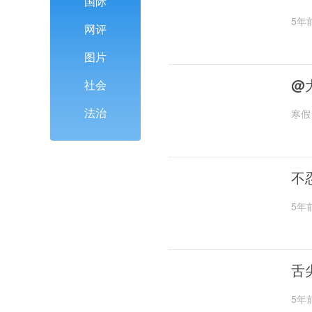
国际
5年
网评
图片
@
社会
法治
寒假
不
5年
舌
5年