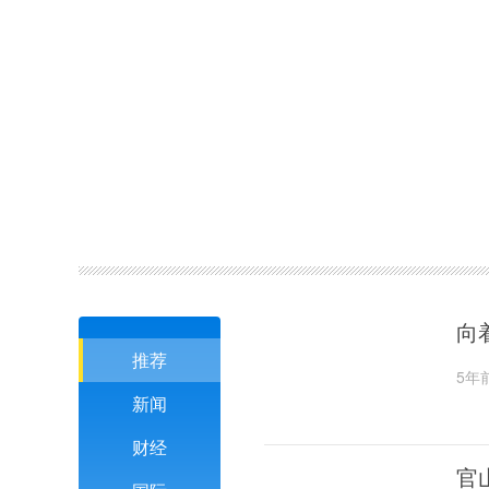
向
推荐
5年
新闻
财经
官