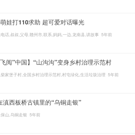
岁萌娃打110求助 超可爱对话曝光
,电话,叔叔,父母,赣州市,联系,妈妈,一边,龙南县,讲故事
5年前
“飞阅”中国】“山沟沟”变身乡村治理示范村
,柴家堡子村,全国乡村治理示范村,村屯绿化,生活垃圾治理
5年前
在滇西板桥古镇里的“乌铜走银”
,保山,乌铜走银
5年前