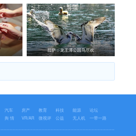
拉萨：龙王潭公园鸟尽欢
汽车
房产
教育
科技
能源
论坛
舆 情
VR/AR
微视评
公益
无人机
一带一路