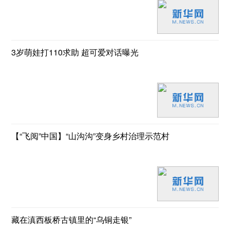
3岁萌娃打110求助 超可爱对话曝光
【“飞阅”中国】“山沟沟”变身乡村治理示范村
藏在滇西板桥古镇里的“乌铜走银”