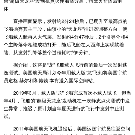
台“超级天龙座”发动机点火使船箭分离，猎鹰火箭随后解
体。
直播画面显示，发射约2分24秒后，已爬升至最高点的
飞船抛弃其主干段，由较小的“天龙座”推进器调整方向，使
飞船载人舱再入大气层。发射约4分47秒后，2个引导伞和4
个主降落伞相继成功打开，随后飞船在大西洋上实现软着
陆。从发射到降落整个过程耗时约9分钟。
据介绍，这将是“龙”飞船载人飞行前的最后一次发射逃
逸测试。美国航天局计划今年用载人版“龙”飞船将美国宇航
员道格·赫尔利和鲍勃·本肯送入国际空间站。
2019年3月，载人版“龙”飞船完成首次不载人试飞，但当
年4月，飞船的“超级天龙座”发动机在一次静态点火测试中发
生异常，推迟了原计划当年夏天进行的飞行中发射中止测
试。
2011年美国航天飞机退役后，美国运送宇航员往返空间