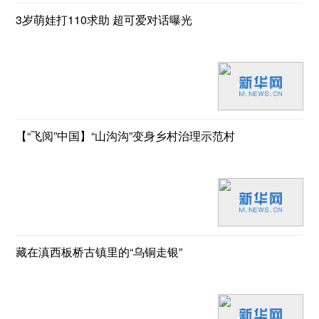
3岁萌娃打110求助 超可爱对话曝光
【“飞阅”中国】“山沟沟”变身乡村治理示范村
藏在滇西板桥古镇里的“乌铜走银”