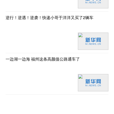
逆行！逆遇！逆袭！快递小哥于洋洋又买了2辆车
一边湖一边海 福州这条高颜值公路通车了