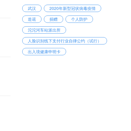
武汉
2020年新型冠状病毒疫情
造谣
捐赠
个人防护
沱沱河车站派出所
人脸识别线下支付行业自律公约（试行）
出入境健康申明卡
2020年中央广播电视总台春节联欢晚会
老年用品产业