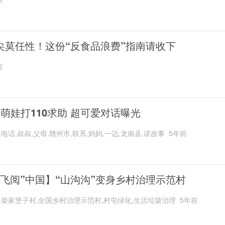
尖莫任性！这份“反食品浪费”指南请收下
前
岁萌娃打110求助 超可爱对话曝光
,电话,叔叔,父母,赣州市,联系,妈妈,一边,龙南县,讲故事
5年前
“飞阅”中国】“山沟沟”变身乡村治理示范村
,柴家堡子村,全国乡村治理示范村,村屯绿化,生活垃圾治理
5年前