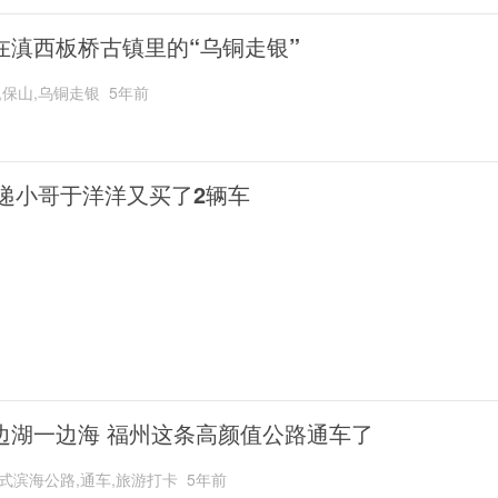
在滇西板桥古镇里的“乌铜走银”
,保山,乌铜走银
5年前
递小哥于洋洋又买了2辆车
边湖一边海 福州这条高颜值公路通车了
式滨海公路,通车,旅游打卡
5年前