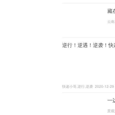
藏
云南
逆行！逆遇！逆袭！快
快递小哥,逆行,逆袭
2020-12-29
一
景观