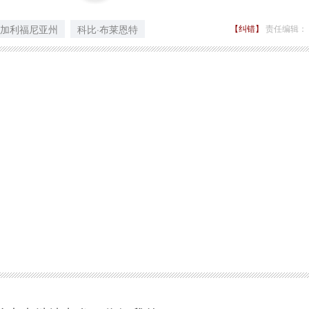
加利福尼亚州
科比·布莱恩特
【纠错】
责任编辑：