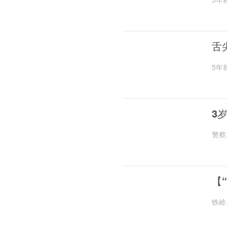
舌
5年
3
警察
【
铁岭