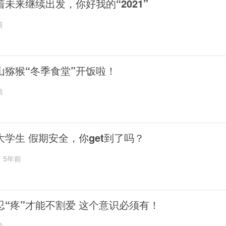
着未来继续出发，你好我的“2021”
前
山猕猴“冬季食堂”开饭啦！
前
大学生 假期安全，你get到了吗？
5年前
忍“疼”才能不割爱 这个意识必须有！
前