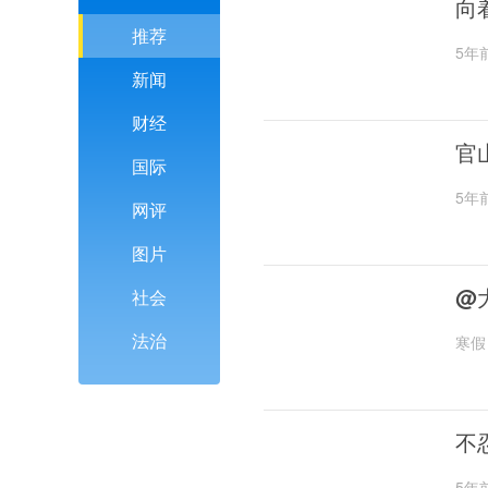
向
推荐
5年
新闻
财经
官
国际
5年
网评
图片
@
社会
法治
寒假
不
5年