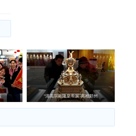
运
“清高宗乾隆皇帝展”亮相郑州