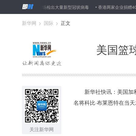
武汉华南海鲜市场检出大量新型冠状病毒
香港两家企业捐赠4000余
新华网
>
国际
>
正文
美国篮
新华社快讯：美国加利福
名将科比·布莱恩特在当
关注新华网