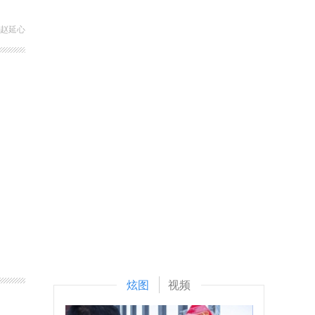
 赵延心
炫图
视频