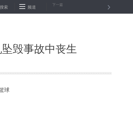
下一篇
搜索
王毅同日本外相茂木敏充通电话
频道
各地民营企业累计捐赠款物价值近1
机坠毁事故中丧生
篮球