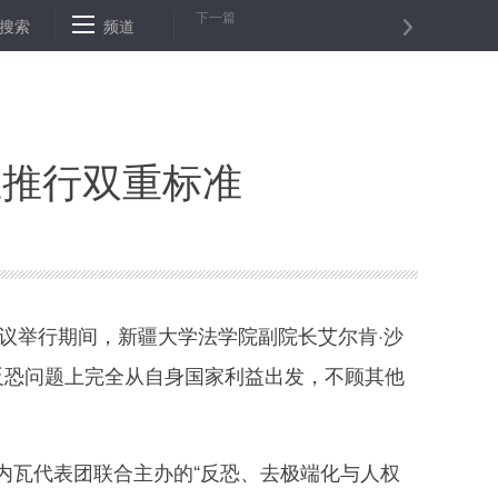
下一篇
搜索
综合消息：韩日新冠肺炎确诊病例持续增加 澳大利亚现首个感染源不明
频道
上推行双重标准
议举行期间，新疆大学法学院副院长艾尔肯·沙
反恐问题上完全从自身国家利益出发，不顾其他
瓦代表团联合主办的“反恐、去极端化与人权