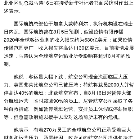
北亚区副总裁马涛16日在接受新华社记者书面采访时作出上
述表示。
国际航协总部位于加拿大蒙特利尔，执行机构设在瑞士
日内瓦。国际航协曾在3月5日预测，假设疫情有限传播，
2020年全球客运业务的收入损失约为630亿美元；如果疫情
传播范围更广，收入损失将高达1130亿美元。目前疫情发展
迅速，马涛认为全球航空运输业所受影响将超过3月初的预
测。
他说，客运量大幅下跌，航空公司现金流面临巨大压
力。英国弗莱比航空公司已被压垮；荷航将裁员2000人并暂
停高达40%的航班；北欧航空宣布，自3月16日起暂停大部
分航班运营，临时裁减90%的员工。尽管航空公司采取了各
种自救措施，例如暂停航班运营、安排员工休假或停薪留职
等，但急需政府施以援手以应对这场前所未有的危机。
他表示，有着270万员工的全球航空公司正承受着巨大
财务和运营压力，亟需纾困。政府可向航空公司提供包括扩