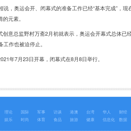
说，奥运会开、闭幕式的准备工作已经“基本完成”，现在
情的元素。
意总监野村万斋2月初就表示，奥运会开幕式总体已经
准备工作也被迫停止。
1年7月23日开幕，闭幕式在8月8日举行。
理论
国际
军事
访谈
港澳
台湾
华人
财经
娱乐
时尚
体育
食品
旅游
健康
信息化
数据