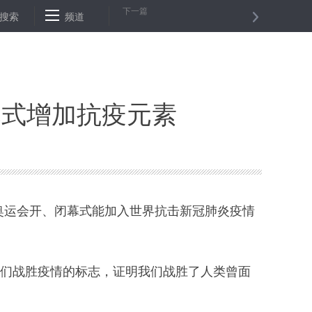
下一篇
指数创新低
搜索
银保监会：坚决纠正贷款违规流入房地产市场行为
频道
1
幕式增加抗疫元素
奥运会开、闭幕式能加入世界抗击新冠肺炎疫情
们战胜疫情的标志，证明我们战胜了人类曾面