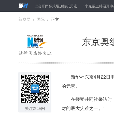
奥组委主席：希望奥运会开闭幕式增加抗疫元素
李克强主持召开中央
新华网
>
国际
>
正文
东京奥
新华社东京4月22日电
的元素。
在接受共同社采访时，森
对的最大灾难之一。”
关注新华网