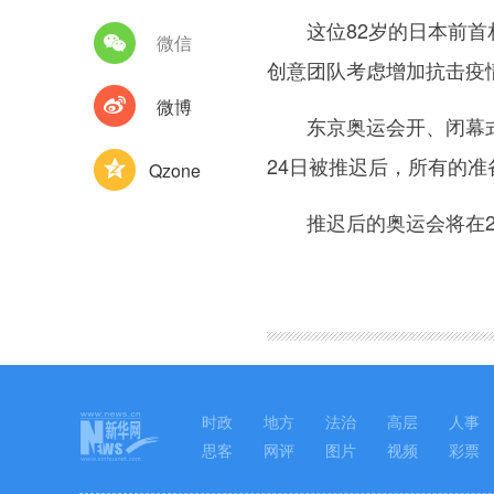
这位82岁的日本前首相
微信
创意团队考虑增加抗击疫
微博
东京奥运会开、闭幕式创
24日被推迟后，所有的
Qzone
推迟后的奥运会将在202
图集
时政
地方
法治
高层
人事
思客
网评
图片
视频
彩票