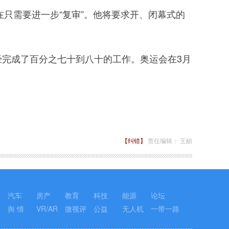
只需要进一步“复审”。他将要求开、闭幕式的
完成了百分之七十到八十的工作。奥运会在3月
【纠错】
责任编辑： 王頔
汽车
房产
教育
科技
能源
论坛
舆 情
VR/AR
微视评
公益
无人机
一带一路