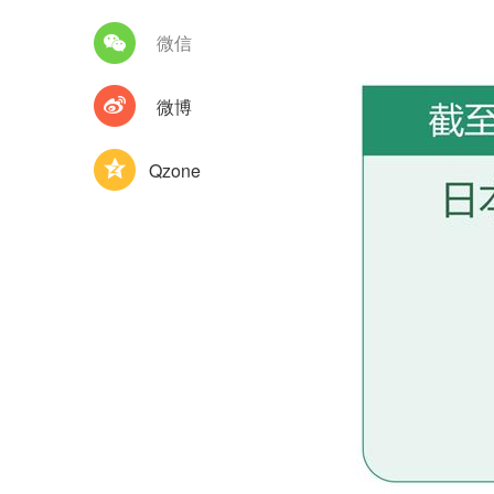
微信
微博
Qzone