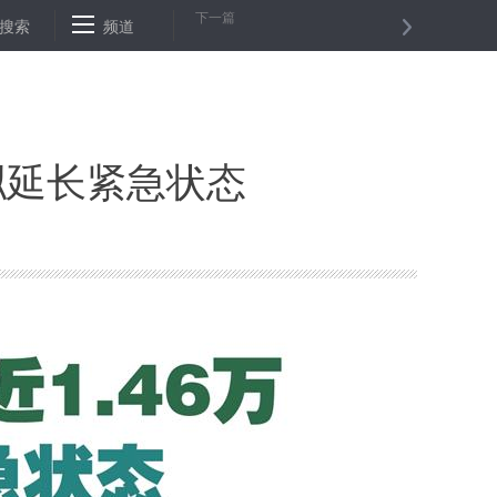
下一篇
大疫、彰大义
搜索
频道
2561名大学生为中小学生架起“云端书桌”
一级警士
拟延长紧急状态