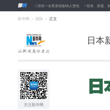
选药”
乌兹别克斯坦一水库溃坝致56人受伤
拒录、辞退、加门槛
新华网
>
国际
>
正文
日本
关注新华网