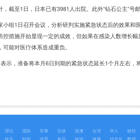
至1日，日本已有3981人出院。此外“钻石公主”号邮轮
组1日召开会议，分析研判实施紧急状态后的效果和医
防控措施开始显现一定的成效，但如果在感染人数增长幅
，可能对医疗体系造成重负。
示，准备将本月6日到期的紧急状态延长1个月左右，将
理论
国际
军事
访谈
港澳
台湾
华人
财经
娱乐
时尚
体育
食品
旅游
健康
信息化
数据