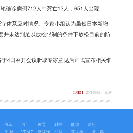
确诊病例712人中死亡13人，651人出院。
疗体系应对情况。专家小组认为虽然日本新增
度并未达到足以放松限制的条件下放松目前的防
于4日召开会议听取专家意见后正式宣布相关细
【纠错】
责任编辑： 黄浩
汽车
房产
教育
科技
能源
论坛
舆 情
VR/AR
微视评
公益
无人机
一带一路