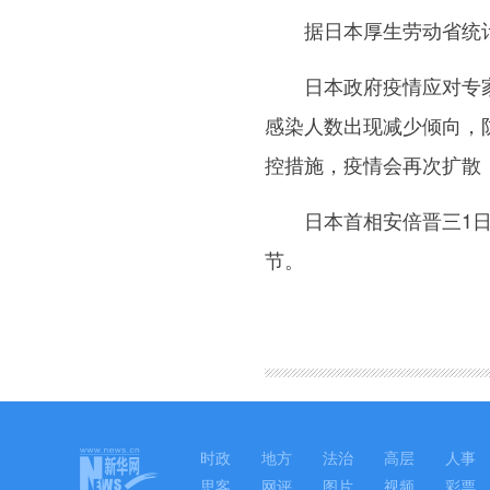
据日本厚生劳动省统计，截
日本政府疫情应对专家小
感染人数出现减少倾向，
控措施，疫情会再次扩散
日本首相安倍晋三1日表
节。
图集
时政
地方
法治
高层
人事
思客
网评
图片
视频
彩票