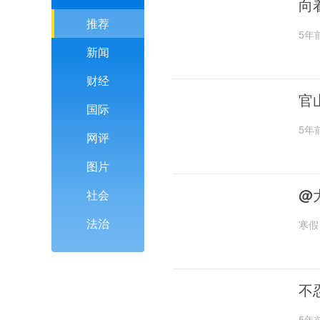
向
推荐
5年
新闻
财经
官
国际
5年
网评
图片
@
社会
法治
寒假
不
5年