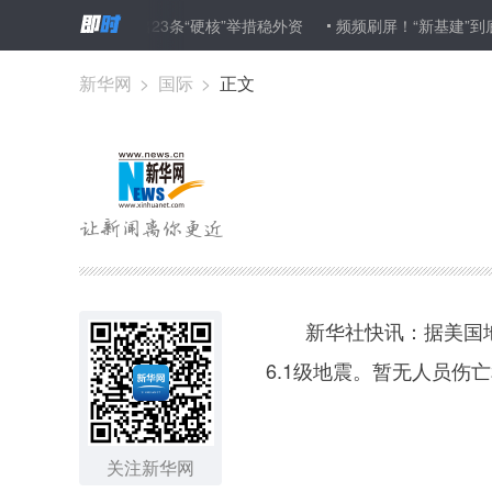
涨
江苏推出23条“硬核”举措稳外资
频频刷屏！“新基建”到底“新”
新华网
>
国际
>
正文
新华社快讯：据美国地质
6.1级地震。暂无人员伤
关注新华网