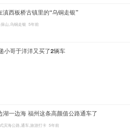
在滇西板桥古镇里的“乌铜走银”
,保山,乌铜走银
5年前
递小哥于洋洋又买了2辆车
边湖一边海 福州这条高颜值公路通车了
式滨海公路,通车,旅游打卡
5年前