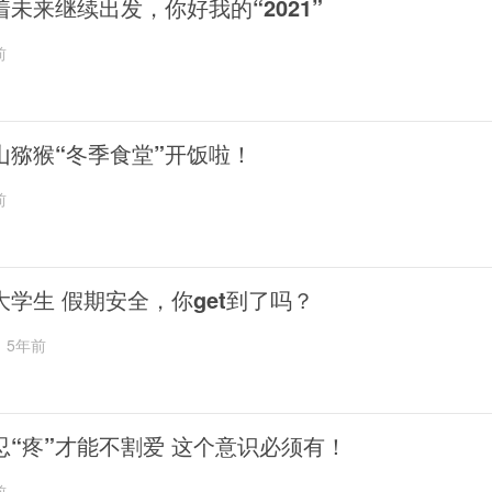
着未来继续出发，你好我的“2021”
前
山猕猴“冬季食堂”开饭啦！
前
大学生 假期安全，你get到了吗？
5年前
忍“疼”才能不割爱 这个意识必须有！
前