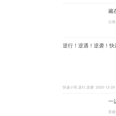
藏
云南
逆行！逆遇！逆袭！快
快递小哥,逆行,逆袭
2020-12-29
一
景观