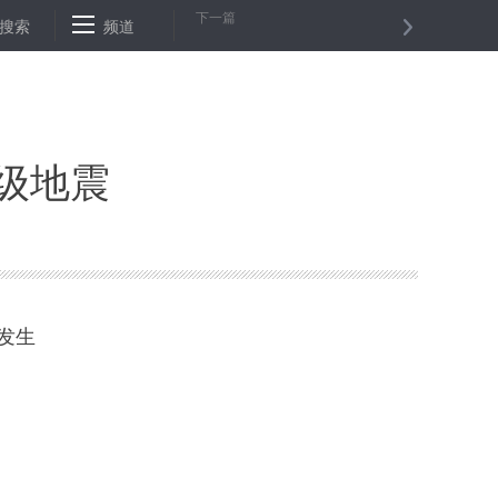
下一篇
弄堂里的温馨——方佩儿和她的“买菜小分队”
搜索
频道
“一切都在往好的方向”
1级地震
发生