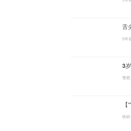
舌
5年
3
警察
【
铁岭