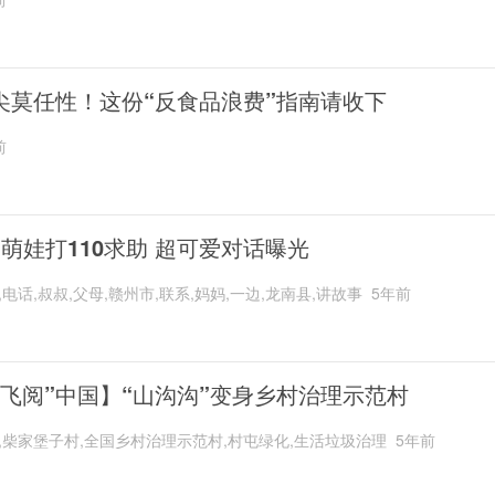
尖莫任性！这份“反食品浪费”指南请收下
前
岁萌娃打110求助 超可爱对话曝光
,电话,叔叔,父母,赣州市,联系,妈妈,一边,龙南县,讲故事
5年前
“飞阅”中国】“山沟沟”变身乡村治理示范村
,柴家堡子村,全国乡村治理示范村,村屯绿化,生活垃圾治理
5年前