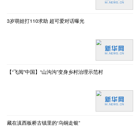
3岁萌娃打110求助 超可爱对话曝光
【“飞阅”中国】“山沟沟”变身乡村治理示范村
藏在滇西板桥古镇里的“乌铜走银”