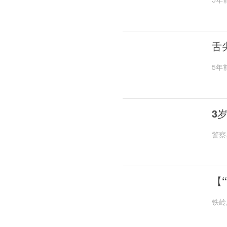
舌
5年
3
警察
【
铁岭