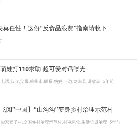
尖莫任性！这份“反食品浪费”指南请收下
前
岁萌娃打110求助 超可爱对话曝光
,电话,叔叔,父母,赣州市,联系,妈妈,一边,龙南县,讲故事
5年前
“飞阅”中国】“山沟沟”变身乡村治理示范村
,柴家堡子村,全国乡村治理示范村,村屯绿化,生活垃圾治理
5年前