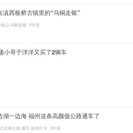
在滇西板桥古镇里的“乌铜走银”
,保山,乌铜走银
5年前
递小哥于洋洋又买了2辆车
边湖一边海 福州这条高颜值公路通车了
式滨海公路,通车,旅游打卡
5年前