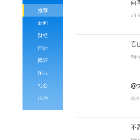
向
推荐
5年
新闻
财经
官
国际
5年
网评
图片
@
社会
法治
寒假
不
5年