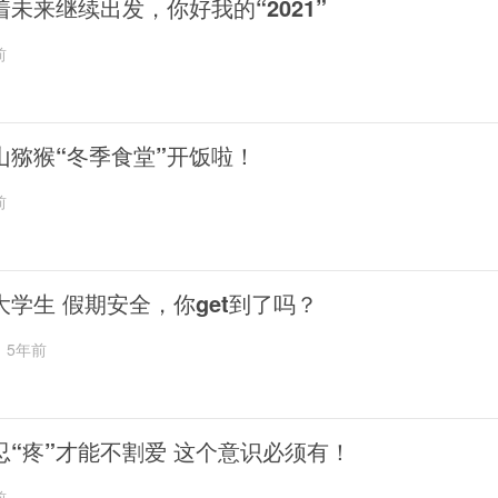
着未来继续出发，你好我的“2021”
前
山猕猴“冬季食堂”开饭啦！
前
大学生 假期安全，你get到了吗？
5年前
忍“疼”才能不割爱 这个意识必须有！
前