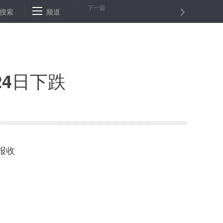
下一篇
活动
搜索
智能“黑科技”描绘智慧生活“新图景”
频道
专家强调：高质量发展更
24日下跌
报收