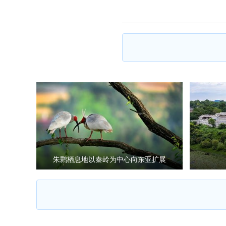
朱鹮栖息地以秦岭为中心向东亚扩展