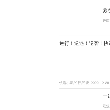
藏
云南
逆行！逆遇！逆袭！快
快递小哥,逆行,逆袭
2020-12-29
一
景观