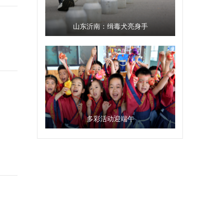
山东沂南：缉毒犬亮身手
多彩活动迎端午