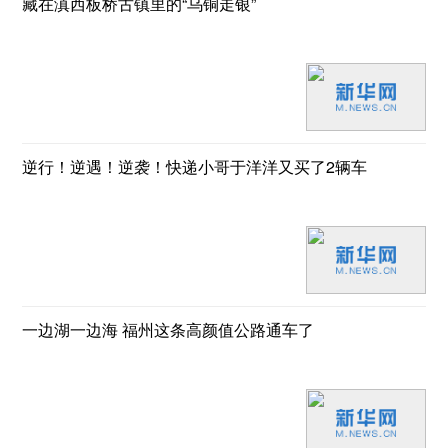
藏在滇西板桥古镇里的“乌铜走银”
逆行！逆遇！逆袭！快递小哥于洋洋又买了2辆车
一边湖一边海 福州这条高颜值公路通车了