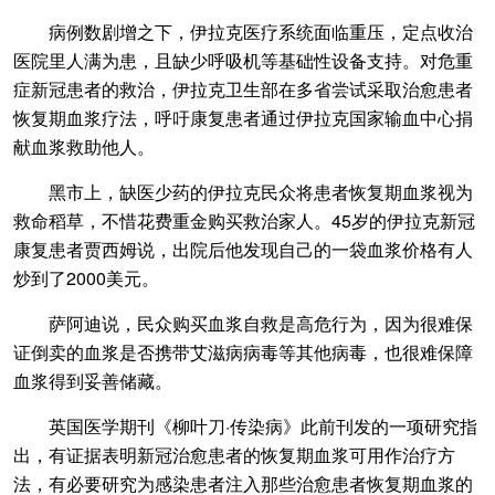
病例数剧增之下，伊拉克医疗系统面临重压，定点收治
医院里人满为患，且缺少呼吸机等基础性设备支持。对危重
症新冠患者的救治，伊拉克卫生部在多省尝试采取治愈患者
恢复期血浆疗法，呼吁康复患者通过伊拉克国家输血中心捐
献血浆救助他人。
黑市上，缺医少药的伊拉克民众将患者恢复期血浆视为
救命稻草，不惜花费重金购买救治家人。45岁的伊拉克新冠
康复患者贾西姆说，出院后他发现自己的一袋血浆价格有人
炒到了2000美元。
萨阿迪说，民众购买血浆自救是高危行为，因为很难保
证倒卖的血浆是否携带艾滋病病毒等其他病毒，也很难保障
血浆得到妥善储藏。
英国医学期刊《柳叶刀·传染病》此前刊发的一项研究指
出，有证据表明新冠治愈患者的恢复期血浆可用作治疗方
法，有必要研究为感染患者注入那些治愈患者恢复期血浆的