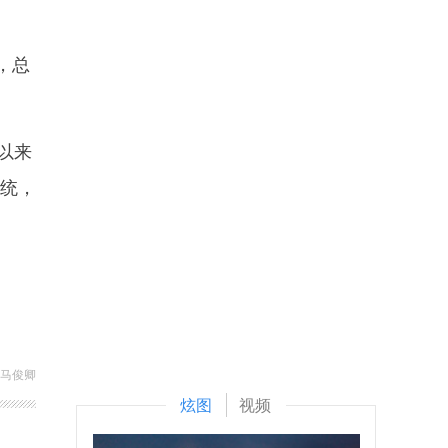
，总
以来
总统，
 马俊卿
炫图
视频