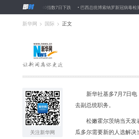
巴黎股市CAC40指数7日下跌
巴西总统博索纳罗新冠病毒检测呈阳性
新华网
>
国际
>
正文
新华社基多7月7日电（
去副总统职务。
松嫩霍尔茨纳当天发表电
瓜多尔需要新的人选解决
关注新华网