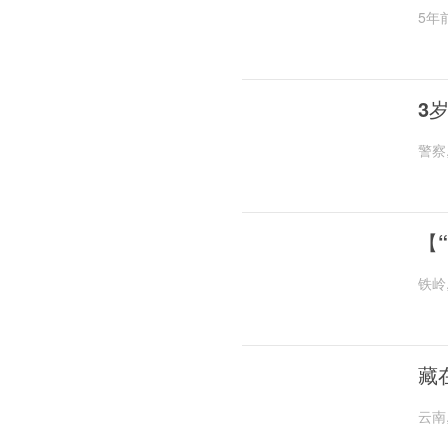
5年
3
警察
【
铁岭
藏
云南