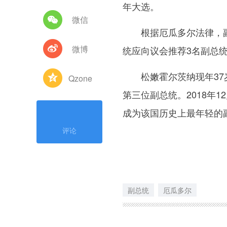
年大选。
微信
根据厄瓜多尔法律，副
微博
统应向议会推荐3名副总
松嫩霍尔茨纳现年37岁
Qzone
第三位副总统。2018年
成为该国历史上最年轻的
评论
副总统
厄瓜多尔