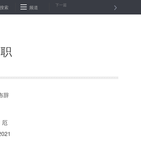
下一篇
卷！安徽歙县高考9日补考语文、数学
搜索
频道
山洪突袭，湘西北争分夺秒转移
辞职
布辞
，厄
21