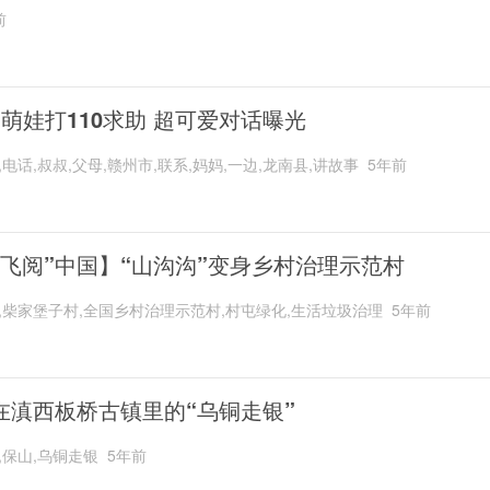
前
岁萌娃打110求助 超可爱对话曝光
,电话,叔叔,父母,赣州市,联系,妈妈,一边,龙南县,讲故事
5年前
“飞阅”中国】“山沟沟”变身乡村治理示范村
,柴家堡子村,全国乡村治理示范村,村屯绿化,生活垃圾治理
5年前
在滇西板桥古镇里的“乌铜走银”
,保山,乌铜走银
5年前