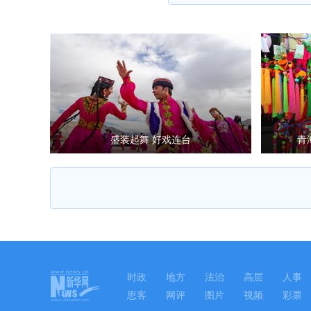
盛装起舞 好戏连台
青
时政
地方
法治
高层
人事
思客
网评
图片
视频
彩票