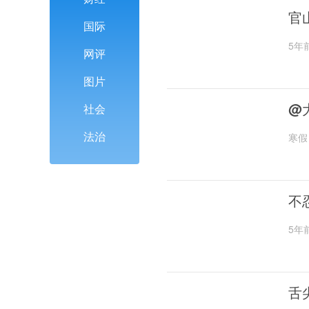
官
国际
5年
网评
图片
@
社会
法治
寒假
不
5年
舌