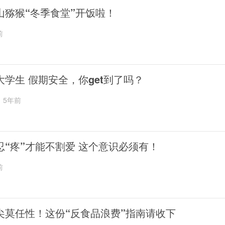
山猕猴“冬季食堂”开饭啦！
前
大学生 假期安全，你get到了吗？
5年前
忍“疼”才能不割爱 这个意识必须有！
前
尖莫任性！这份“反食品浪费”指南请收下