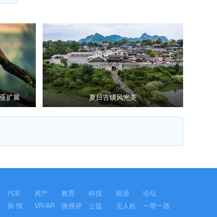
亚扩展
夏日古镇风光美
汽车
房产
教育
科技
能源
论坛
舆 情
VR/AR
微视评
公益
无人机
一带一路