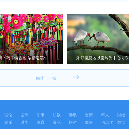
海：巧手绣香包 浓情迎端午
朱鹮栖息地以秦岭为中心向东
理论
国际
军事
访谈
港澳
台湾
华人
财经
娱乐
时尚
体育
食品
旅游
健康
信息化
数据