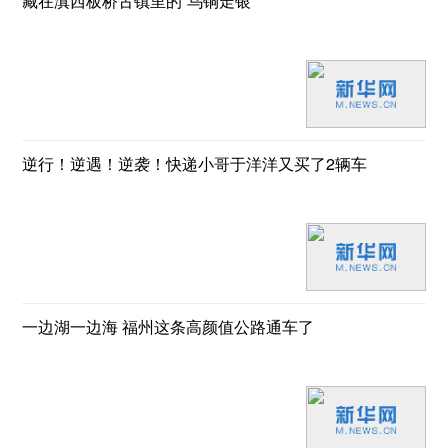
藏在滇西板桥古镇里的“乌铜走银”
逆行！逆遇！逆袭！快递小哥于洋洋又买了2辆车
一边湖一边海 福州这条高颜值公路通车了